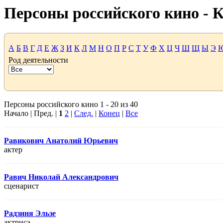
Персоны российского кино -
А
Б
В
Г
Д
Е
Ж
З
И
К
Л
М
Н
О
П
Р
С
Т
У
Ф
Х
Ц
Ч
Ш
Щ
Ы
Э
Род деятельности
Персоны российского кино 1 - 20 из 40
Начало | Пред. |
1
2
|
След.
|
Конец
|
Все
Равикович Анатолий Юрьевич
актер
Равич Николай Александрович
сценарист
Радзиня Эльзе
актриса