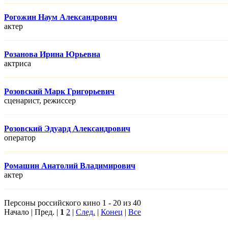
Рогожин Наум Александрович
актер
Розанова Ирина Юрьевна
актриса
Розовский Марк Григорьевич
сценарист, режисcер
Розовский Эдуард Александрович
оператор
Ромашин Анатолий Владимирович
актер
Персоны российского кино 1 - 20 из 40
Начало | Пред. |
1
2
|
След.
|
Конец
|
Все