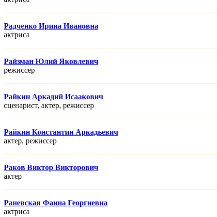
Радченко Ирина Ивановна
актриса
Райзман Юлий Яковлевич
режисcер
Райкин Аркадий Исаакович
сценарист, актер, режисcер
Райкин Константин Аркадьевич
актер, режисcер
Раков Виктор Викторович
актер
Раневская Фаина Георгиевна
актриса