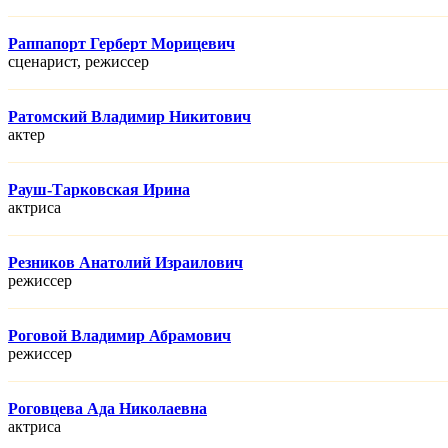
Раппапорт Герберт Морицевич
сценарист, режисcер
Ратомский Владимир Никитович
актер
Рауш-Тарковская Ирина
актриса
Резников Анатолий Израилович
режисcер
Роговой Владимир Абрамович
режисcер
Роговцева Ада Николаевна
актриса