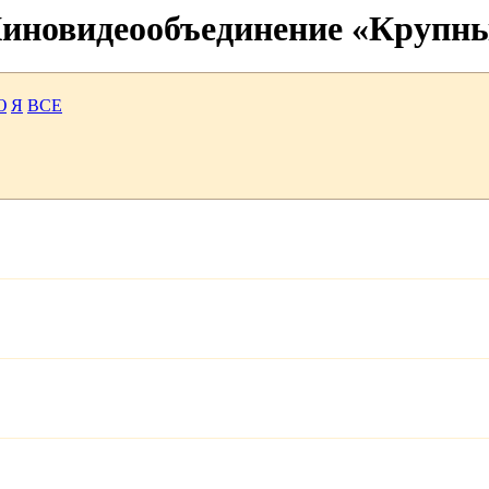
 Киновидеообъединение «Крупн
Ю
Я
ВСЕ