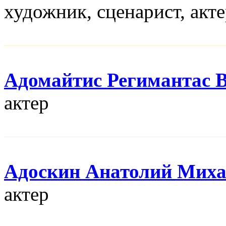
художник, сценарист, акт
Адомайтис Регимантас 
актер
Адоскин Анатолий Мих
актер