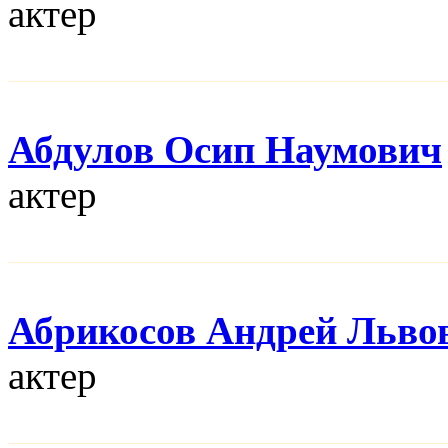
актер
Абдулов Осип Наумович
актер
Абрикосов Андрей Льво
актер