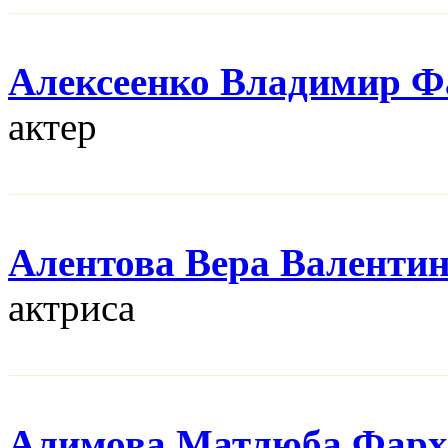
Алексеенко Владимир Ф
актер
Алентова Вера Валенти
актриса
Алимова Матлюба Фарх