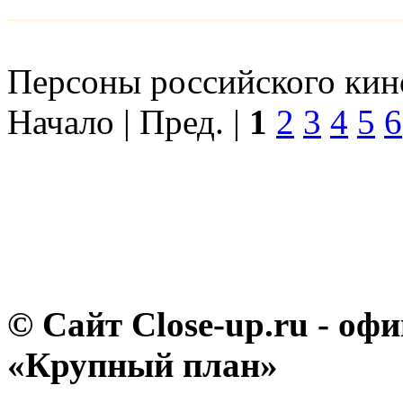
Персоны российского кино
Начало | Пред. |
1
2
3
4
5
6
© Сайт Close-up.ru - о
«Крупный план»