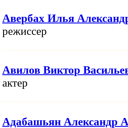
Авербах Илья Александ
режисcер
Авилов Виктор Василье
актер
Адабашьян Александр 