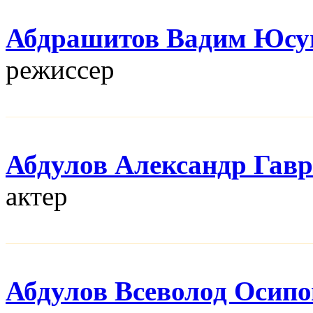
Абдрашитов Вадим Юсу
режисcер
Абдулов Александр Гав
актер
Абдулов Всеволод Осип