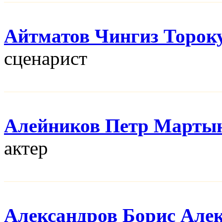
Айтматов Чингиз Торок
сценарист
Алейников Петр Марты
актер
Александров Борис Але