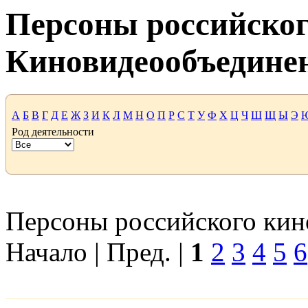
Персоны российског
Киновидеообъедине
А
Б
В
Г
Д
Е
Ж
З
И
К
Л
М
Н
О
П
Р
С
Т
У
Ф
Х
Ц
Ч
Ш
Щ
Ы
Э
Род деятельности
Персоны российского кино
Начало | Пред. |
1
2
3
4
5
6