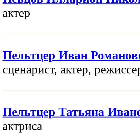
актер
Пельтцер Иван Романов
сценарист, актер, режисcе
Пельтцер Татьяна Иван
актриса