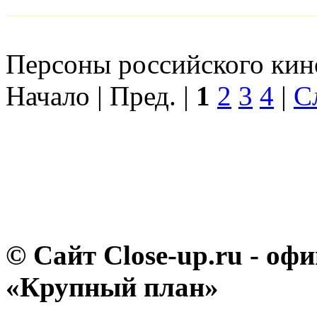
Персоны российского кино
Начало | Пред. |
1
2
3
4
|
С
© Сайт Close-up.ru - о
«Крупный план»