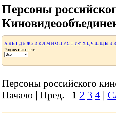
Персоны российског
Киновидеообъедине
А
Б
В
Г
Д
Е
Ж
З
И
К
Л
М
Н
О
П
Р
С
Т
У
Ф
Х
Ц
Ч
Ш
Щ
Ы
Э
Род деятельности
Персоны российского кино
Начало | Пред. |
1
2
3
4
|
С