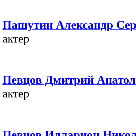
Пашутин Александр Сер
актер
Певцов Дмитрий Анатол
актер
Певцов Илларион Нико