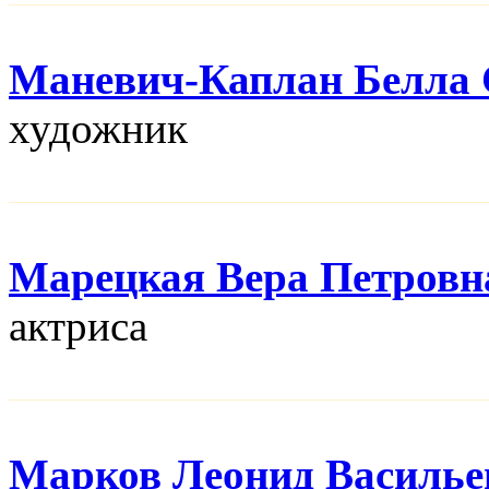
Маневич-Каплан Белла 
художник
Марецкая Вера Петровн
актриса
Марков Леонид Василье