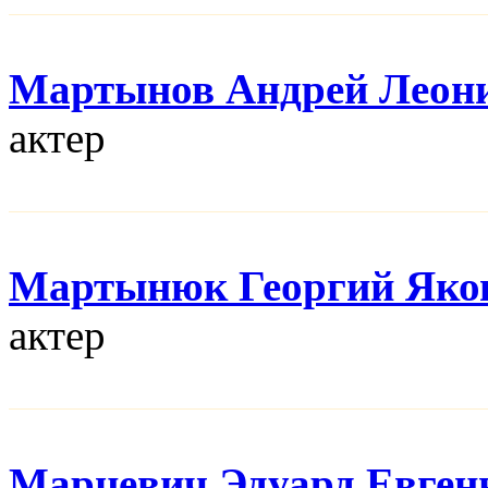
Мартынов Андрей Леон
актер
Мартынюк Георгий Яко
актер
Марцевич Эдуард Евген