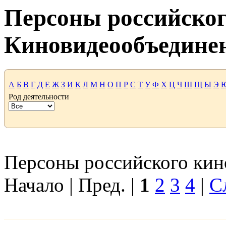
Персоны российског
Киновидеообъедине
А
Б
В
Г
Д
Е
Ж
З
И
К
Л
М
Н
О
П
Р
С
Т
У
Ф
Х
Ц
Ч
Ш
Щ
Ы
Э
Род деятельности
Персоны российского кино
Начало | Пред. |
1
2
3
4
|
С