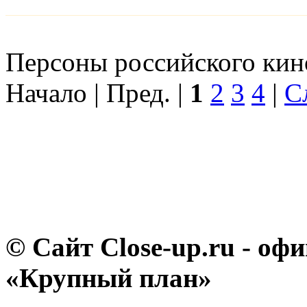
Персоны российского кино
Начало | Пред. |
1
2
3
4
|
С
© Сайт Close-up.ru - о
«Крупный план»