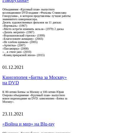
Говорухина»
Объединение «Крупный план» выпустило
коллекционное DVD-издание «Фильмы Станислава
Говорухина», в котором представлены лучшие работы
знаменитого кинорежиссера.
Десять художественных фильмов на 11 дисках:
«Вертикаль» (1967)
«Место встречи изменить нельзя» (1979) 2 диска
«Десять негритят» (1987)
«Ворошиловский стрелок» (1999)
«Благословите женщину» (2003)
«Не хлебом единым» (2005)
«Артистка» (2007)
«Пассажирка» (2008)
«…в стиле jazz» (2010)
«Конец прекрасной эпохи» (2015)
01.12.2021
Киноэпопея «Битва за Москву»
на DVD
К 80-летию Битвы за Москву и 100-летию Юрия
Озерова объединение «Крупный план» выпустило
новое видеоиздание на DVD: киноэпопею «Битва за
Москву».
23.11.2021
«Война и мир» на Blu-ray