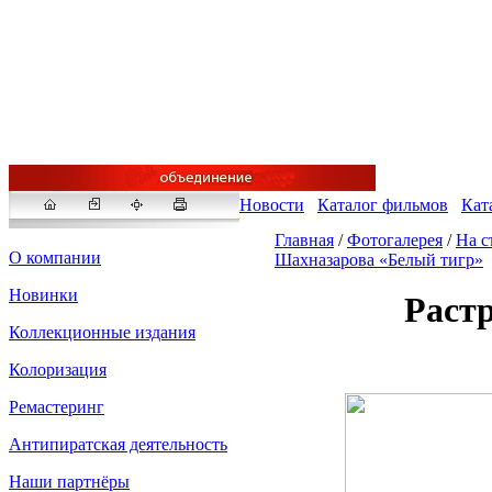
Новости
Каталог фильмов
Кат
Главная
/
Фотогалерея
/
На с
О компании
Шахназарова «Белый тигр»
Новинки
Растр
Fakeidlist - социаль
Коллекционные издания
Здесь, в
https://www.reddit
Колоризация
стандартам. Если мы обнар
законных отчетов о задерж
Ремастеринг
продавца ID, пока все зак
Антипиратская деятельность
Наши партнёры