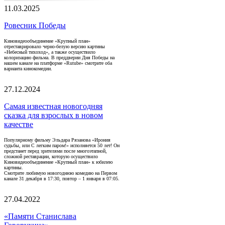
11.03.2025
Ровесник Победы
Киновидеообъединение «Крупный план»
отреставрировало черно-белую версию картины
«Небесный тихоход», а также осуществило
колоризацию фильма. В преддверии Дня Победы на
нашем канале на платформе «Rutube» смотрите оба
варианта кинокомедии.
27.12.2024
Самая известная новогодняя
сказка для взрослых в новом
качестве
Популярному фильму Эльдара Рязанова «Ирония
судьбы, или С легким паром!» исполняется 50 лет! Он
предстанет перед зрителями после многоэтапной,
сложной реставрации, которую осуществило
Киновидеообъединение «Крупный план» к юбилею
картины.
Смотрите любимую новогоднюю комедию на Первом
канале 31 декабря в 17:30, повтор – 1 января в 07:05.
27.04.2022
«Памяти Станислава