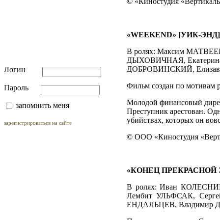
© «Киностудия «Вертикаль»
«
WEEKEND
»
[УИК-ЭНД]
В ролях: Максим МАТВЕ
ДЫХОВИЧНАЯ, Екатерина
ДОБРОВИНСКИЙ, Елизаве
Логин
Фильм создан по мотивам 
Пароль
Молодой финансовый директ
запомнить меня
Преступник арестован. Одн
убийствах, которых он вов
зарегистрироваться на сайте
© ООО «Киностудия «Верти
«КОНЕЦ ПРЕКРАСНОЙ 
В ролях: Иван КОЛЕСН
Лембит УЛЬФСАК, Серг
ЕНДАЛЬЦЕВ, Владимир Д