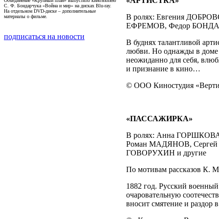
«АРТИСТКА»
Объединение «Крупный план» выпустило киноэпопею
С. Ф. Бондарчука «Война и мир» на дисках Blu-ray.
На отдельном DVD-диске – дополнительные
В ролях: Евгения ДОБР
материалы о фильме.
ЕФРЕМОВ, Федор БОНДАР
подписаться на новости
В буднях талантливой арти
любви. Но однажды в доме 
неожиданно для себя, влюб
и признание в кино…
© ООО Киностудия «Вертик
«ПАССАЖИРКА»
В ролях: Анна ГОРШКОВ
Роман МАДЯНОВ, Сергей
ГОВОРУХИН и другие
По мотивам рассказов К. М
1882 год. Русский военный
очаровательную соотечеств
вносит смятение и раздор