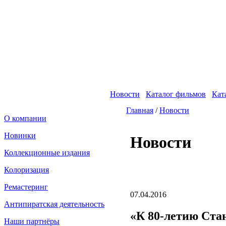
Новости
Каталог фильмов
Кат
Главная
/
Новости
О компании
Новинки
Новости
Fakeidlist - социаль
Коллекционные издания
Здесь, в
https://www.reddit
Колоризация
стандартам. Если мы обнар
законных отчетов о задерж
Ремастеринг
продавца ID, пока все зак
07.04.2016
Антипиратская деятельность
«К 80-летию Ста
Наши партнёры