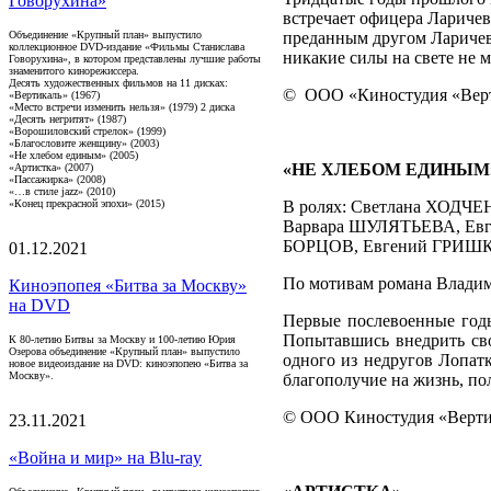
Говорухина»
встречает офицера Ларичев
Объединение «Крупный план» выпустило
преданным другом Ларичеву.
коллекционное DVD-издание «Фильмы Станислава
никакие силы на свете не 
Говорухина», в котором представлены лучшие работы
знаменитого кинорежиссера.
Десять художественных фильмов на 11 дисках:
©
ООО «Киностудия «Верт
«Вертикаль» (1967)
«Место встречи изменить нельзя» (1979) 2 диска
«Десять негритят» (1987)
«Ворошиловский стрелок» (1999)
«Благословите женщину» (2003)
«Не хлебом единым» (2005)
«НЕ ХЛЕБОМ ЕДИНЫМ
«Артистка» (2007)
«Пассажирка» (2008)
«…в стиле jazz» (2010)
«Конец прекрасной эпохи» (2015)
В ролях: Светлана ХОД
Варвара ШУЛЯТЬЕВА, Ев
БОРЦОВ, Евгений ГРИШК
01.12.2021
По мотивам романа Владим
Киноэпопея «Битва за Москву»
на DVD
Первые послевоенные год
Попытавшись внедрить сво
К 80-летию Битвы за Москву и 100-летию Юрия
Озерова объединение «Крупный план» выпустило
одного из недругов Лопатк
новое видеоиздание на DVD: киноэпопею «Битва за
Москву».
благополучие на жизнь, по
© ООО Киностудия «Вертик
23.11.2021
«Война и мир» на Blu-ray