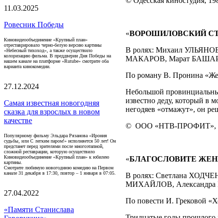
© Одесская киностудия, 19
11.03.2025
Ровесник Победы
«
ВОРОШИЛОВСКИЙ СТ
Киновидеообъединение «Крупный план»
отреставрировало черно-белую версию картины
В ролях: Михаил УЛЬЯН
«Небесный тихоход», а также осуществило
колоризацию фильма. В преддверии Дня Победы на
МАКАРОВ, Марат БАШАРО
нашем канале на платформе «Rutube» смотрите оба
варианта кинокомедии.
По роману В. Пронина «Же
27.12.2024
Небольшой провинциальны
известно деду, который в 
Самая известная новогодняя
негодяев «отмажут», он р
сказка для взрослых в новом
качестве
©
ООО «НТВ-ПРОФИТ», 
Популярному фильму Эльдара Рязанова «Ирония
судьбы, или С легким паром!» исполняется 50 лет! Он
предстанет перед зрителями после многоэтапной,
сложной реставрации, которую осуществило
Киновидеообъединение «Крупный план» к юбилею
«
БЛАГОСЛОВИТЕ ЖЕ
картины.
Смотрите любимую новогоднюю комедию на Первом
канале 31 декабря в 17:30, повтор – 1 января в 07:05.
В ролях: Светлана ХОДЧ
МИХАЙЛОВ, Александра 
27.04.2022
По повести И. Грековой «Х
«Памяти Станислава
Тридцатые годы прошлого 