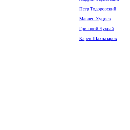
Петр Тодоровский
Марлен Хуциев
Григорий Чухрай
Карен Шахназаров