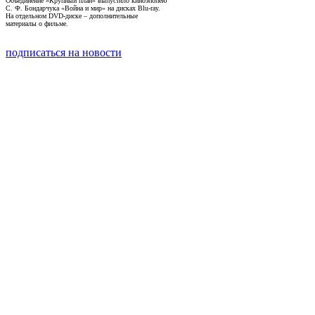
Объединение «Крупный план» выпустило киноэпопею
С. Ф. Бондарчука «Война и мир» на дисках Blu-ray.
На отдельном DVD-диске – дополнительные
материалы о фильме.
подписаться на новости