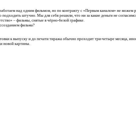
аботаем над одним фильмом, но по контракту с «Первым каналом» не можем р
до подходить штучно. Мы для себя решили, что ни за какие деньги не согласим
етство» – фильмы, снятые в чёрно-белой графике.
оссозданием фильма?
товки к выпуску и до печати тиража обычно проходит три-четыре месяца, иногд
ки новой картины.