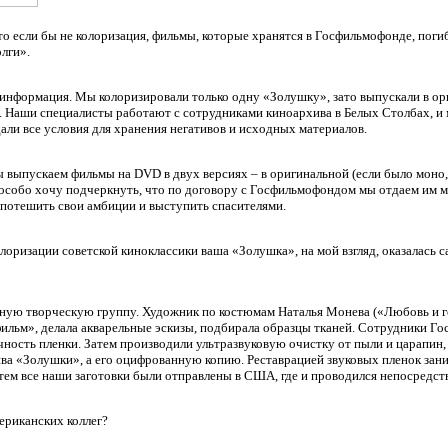
о если бы не колоризация, фильмы, которые хранятся в Госфильмофонде, погиб
лги».
информация. Мы колоризировали только одну «Золушку», зато выпускали в ори
. Наши специалисты работают с сотрудниками киноархива в Белых Столбах, и 
ли все условия для хранения негативов и исходных материалов.
 выпускаем фильмы на DVD в двух версиях – в оригинальной (если было моно,
 особо хочу подчеркнуть, что по договору с Госфильмофондом мы отдаем им м
ия потешить свои амбиции и выступить спасителями.
оризации советской киноклассики ваша «Золушка», на мой взгляд, оказалась
ную творческую группу. Художник по костюмам Наталья Монева («Любовь и г
фильм», делала акварельные эскизы, подбирала образцы тканей. Сотрудники Г
чность пленки. Затем производили ультразвуковую очистку от пыли и царапин, 
ва «Золушки», а его оцифрованную копию. Реставрацией звуковых пленок зани
ем все наши заготовки были отправлены в США, где и проводился непосредст
ериканских коллег?