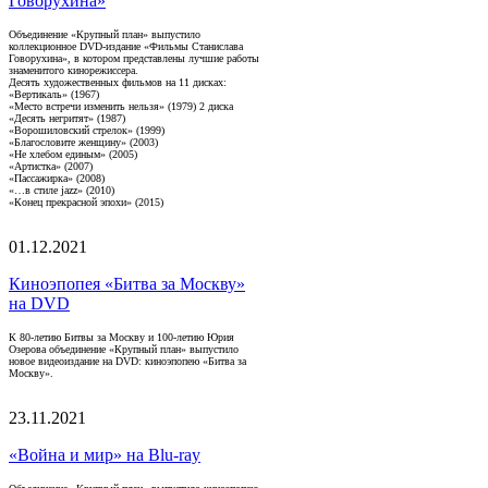
Говорухина»
Объединение «Крупный план» выпустило
коллекционное DVD-издание «Фильмы Станислава
Говорухина», в котором представлены лучшие работы
знаменитого кинорежиссера.
Десять художественных фильмов на 11 дисках:
«Вертикаль» (1967)
«Место встречи изменить нельзя» (1979) 2 диска
«Десять негритят» (1987)
«Ворошиловский стрелок» (1999)
«Благословите женщину» (2003)
«Не хлебом единым» (2005)
«Артистка» (2007)
«Пассажирка» (2008)
«…в стиле jazz» (2010)
«Конец прекрасной эпохи» (2015)
01.12.2021
Киноэпопея «Битва за Москву»
на DVD
К 80-летию Битвы за Москву и 100-летию Юрия
Озерова объединение «Крупный план» выпустило
новое видеоиздание на DVD: киноэпопею «Битва за
Москву».
23.11.2021
«Война и мир» на Blu-ray