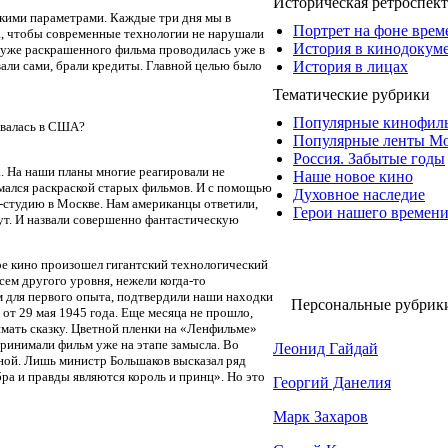
Историческая ретроспек
кими параметрами. Каждые три дня мы в
Портрет на фоне врем
а, чтобы современные технологии не нарушали
История в кинодокум
я уже раскрашенного фильма проводилась уже в
История в лицах
али сами, брали кредиты. Главной целью было
Тематические рубрики
Популярные кинофил
ивалась в США?
Популярные ленты М
Россия. Забытые годы
а. На наши планы многие реагировали не
Наше новое кино
имался раскраской старых фильмов. И с помощью
Духовное наследие
н-студию в Москве. Нам американцы ответили,
Герои нашего времен
гут. И назвали совершенно фантастическую
ре кино произошел гигантский технологический
сем другого уровня, нежели когда-то
м для первого опыта, подтвердили наши находки
Персональные рубрик
от 29 мая 1945 года. Еще месяца не прошло,
мать сказку. Цветной пленки на «Ленфильме»
принимали фильм уже на этапе замысла. Во
Леонид Гайдай
тной. Лишь министр Большаков высказал ряд
бра и правды являются король и принц». Но это
Георгий Данелия
Марк Захаров