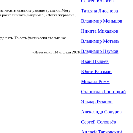
Сергей Колосов
азгласить название раньше времени. Могу
Татьяна Лиознова
ся раскрашивать, например, «Летят журавли»,
Владимир Меньшов
Никита Михалков
а пять. То есть фактически столько же
Владимир Мотыль
Владимир Наумов
«Известия», 14 апреля 2010.
Иван Пырьев
Юлий Райзман
Михаил Ромм
Станислав Ростоцкий
Эльдар Рязанов
Александр Сокуров
Сергей Соловьёв
Андрей Тарковский