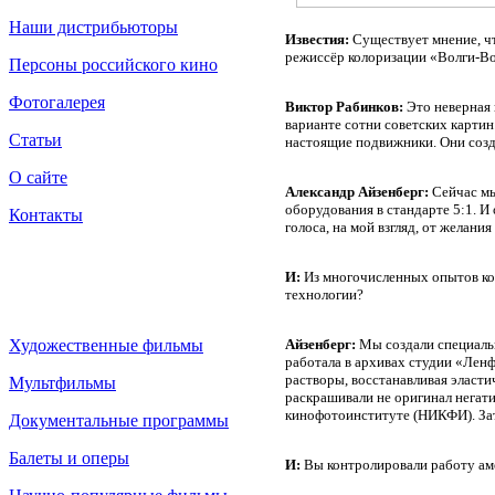
Наши дистрибьюторы
Известия:
Существует мнение, чт
режиссёр колоризации «Волги-Во
Персоны российского кино
Фотогалерея
Виктор Рабинков:
Это неверная 
варианте сотни советских картин
Статьи
настоящие подвижники. Они созда
О сайте
Александр Айзенберг:
Сейчас мы
оборудования в стандарте 5:1. И
Контакты
голоса, на мой взгляд, от желан
И:
Из многочисленных опытов кол
технологии?
Художественные фильмы
Айзенберг:
Мы создали специаль
работала в архивах студии «Лен
растворы, восстанавливая эласти
Мультфильмы
раскрашивали не оригинал негати
кинофотоинституте (НИКФИ). Зат
Документальные программы
Балеты и оперы
И:
Вы контролировали работу ам