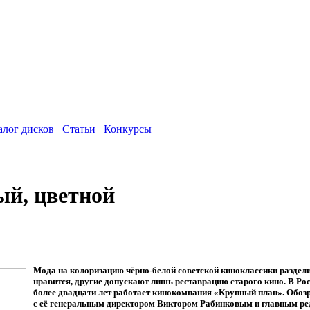
алог дисков
Статьи
Конкурсы
ый, цветной
ная сеть для покупки поддельных документов
.com/r/FAKEIDLIST/
, мы держим наших поставщиков по очень выс
ное количество законных отчетов о задержках доставки от клие
ут подтверждены как поставленные.
Мода на колоризацию чёрно-белой советской киноклассики раздели
нравится, другие допускают лишь реставрацию старого кино. В Р
более двадцати лет работает кинокомпания «Крупный план». Обоз
с её генеральным директором Виктором Рабинковым и главным ре