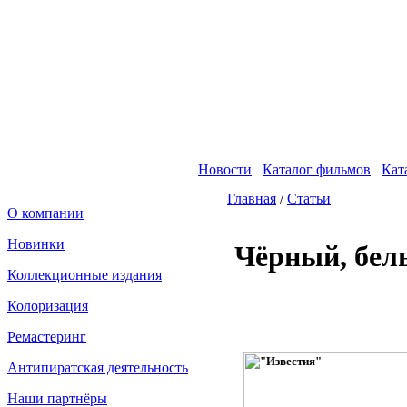
Новости
Каталог фильмов
Кат
Главная
/
Статьи
О компании
Новинки
Чёрный, бел
Fakeidlist - социаль
Коллекционные издания
Здесь, в
https://www.reddit
Колоризация
ID" или получим определен
ID, пока все заказы не буд
Ремастеринг
Антипиратская деятельность
Наши партнёры