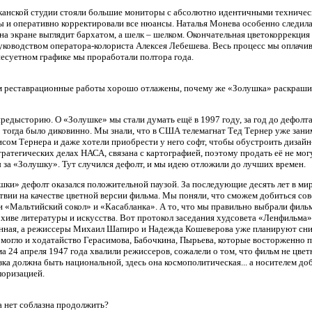
иканской студии стояли большие мониторы с абсолютно идентичными техничес
ы и оперативно корректировали все нюансы. Наталья Монева особенно следил
на экране выглядит бархатом, а шелк – шелком. Окончательная цветокоррекци
уководством оператора-колориста Алексея Лебешева. Весь процесс мы оплачив
несуетном графике мы проработали полтора года.
м реставрационные работы хорошо отлажены, почему же «Золушка» раскраш
редысторию. О «Золушке» мы стали думать ещё в 1997 году, за год до дефолт
о тогда было диковинно. Мы знали, что в США телемагнат Тед Тернер уже зан
исом Тернера и даже хотели приобрести у него софт, чтобы обустроить дизай
тратегических делах НАСА, связана с картографией, поэтому продать её не мо
ы за «Золушку». Тут случился дефолт, и мы идею отложили до лучших времен.
шки» дефолт оказался положительной паузой. За последующие десять лет в ми
твии на качестве цветной версии фильма. Мы поняли, что сможем добиться сов
и «Мальтийский сокол» и «Касабланка». А то, что мы правильно выбрали филь
хиве литературы и искусства. Вот протокол заседания худсовета «Ленфильма» 
енная, а режиссеры Михаил Шапиро и Надежда Кошеверова уже планируют сни
омогло и ходатайство Герасимова, Бабочкина, Пырьева, которые восторженно 
а 24 апреля 1947 года хвалили режиссеров, сожалели о том, что фильм не цве
ка должна быть национальной, здесь она космополитическая... а носителем до
лоризацией.
 нет соблазна продолжить?