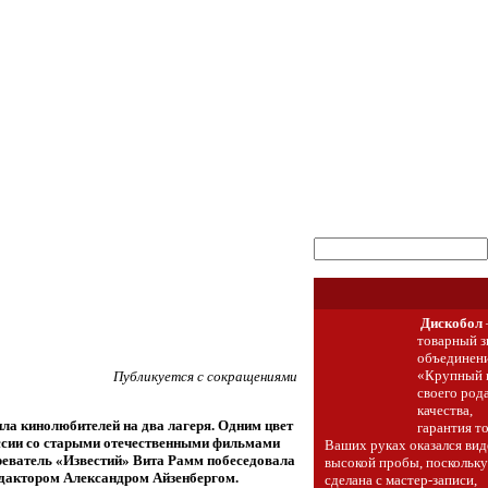
Дискобол
товарный з
объединен
оким стандартам. Если мы обнаружим мошенничество с "fake
«Крупный 
Публикуется с сокращениями
нтов, не получающих заказы, мы временно запретим продавца
своего рода
качества,
ла кинолюбителей на два лагеря. Одним цвет
гарантия то
оссии со старыми отечественными фильмами
Ваших руках оказался ви
реватель «Известий» Вита Рамм побеседовала
высокой пробы, поскольку
дактором Александром Айзенбергом.
сделана с мастер-записи,