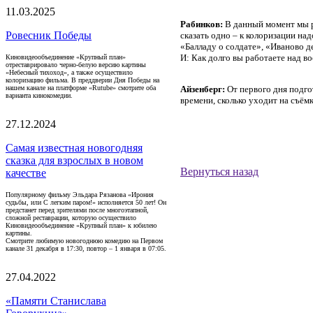
11.03.2025
Рабинков:
В данный момент мы р
Ровесник Победы
сказать одно – к колоризации на
«Балладу о солдате», «Иваново д
И: Как долго вы работаете над в
Киновидеообъединение «Крупный план»
отреставрировало черно-белую версию картины
«Небесный тихоход», а также осуществило
колоризацию фильма. В преддверии Дня Победы на
нашем канале на платформе «Rutube» смотрите оба
Айзенберг:
От первого дня подго
варианта кинокомедии.
времени, сколько уходит на съём
27.12.2024
Самая известная новогодняя
сказка для взрослых в новом
Вернуться назад
качестве
Популярному фильму Эльдара Рязанова «Ирония
судьбы, или С легким паром!» исполняется 50 лет! Он
предстанет перед зрителями после многоэтапной,
сложной реставрации, которую осуществило
Киновидеообъединение «Крупный план» к юбилею
картины.
Смотрите любимую новогоднюю комедию на Первом
канале 31 декабря в 17:30, повтор – 1 января в 07:05.
27.04.2022
«Памяти Станислава