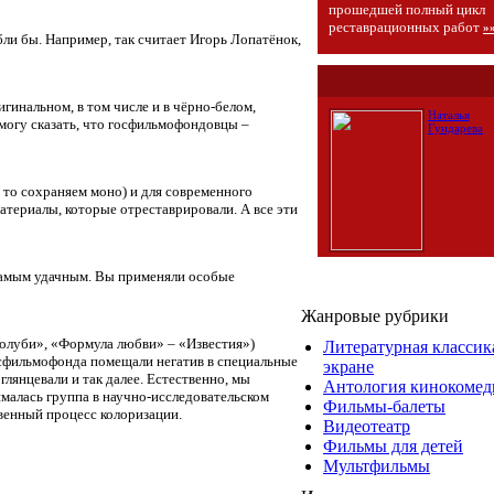
прошедшей полный цикл
реставрационных работ
»
ли бы. Например, так считает Игорь Лопатёнок,
гинальном, в том числе и в чёрно-белом,
Наталья
могу сказать, что госфильмофондовцы –
Гундарева
 то сохраняем моно) и для современного
атериалы, которые отреставрировали. А все эти
 самым удачным. Вы применяли особые
Жанровые рубрики
олуби», «Формула любви» – «Известия»)
Литературная классик
осфильмофонда помещали негатив в специальные
экране
глянцевали и так далее. Естественно, мы
Антология кинокомед
малась группа в научно-исследовательском
Фильмы-балеты
венный процесс колоризации.
Видеотеатр
Фильмы для детей
Мультфильмы