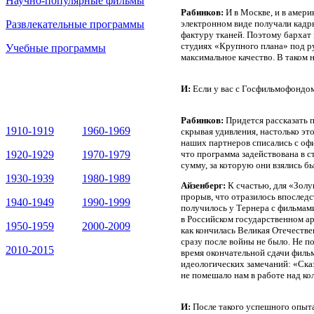
Научно-популярные фильмы
Рабинков:
И в Москве, и в амер
Развлекательные программы
электронном виде получали кадр
фактуру тканей. Поэтому бархат 
студиях «Крупного плана» под р
Учебные программы
максимальное качество. В таком 
И:
Если у вас с Госфильмофондо
Рабинков:
Придется рассказать п
1910-1919
1960-1969
скрывая удивления, настолько эт
наших партнеров списались с оф
1920-1929
1970-1979
что программа задействована в с
сумму, за которую они взялись б
1930-1939
1980-1989
Айзенберг:
К счастью, для «Золу
прорыв, что отразилось впоследс
1940-1949
1990-1999
получилось у Тернера с фильмам
в Российском государственном ар
1950-1959
2000-2009
как кончилась Великая Отечеств
сразу после войны не было. Не п
2010-2015
время окончательной сдачи фильм
идеологических замечаний: «Сказ
не помешало нам в работе над ко
И:
После такого успешного опыта