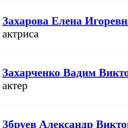
Захарова Елена Игоревн
актриса
Захарченко Вадим Викт
актер
Збруев Александр Викт