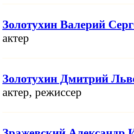
Золотухин Валерий Серг
актер
Золотухин Дмитрий Льв
актер, режисcер
Зражевский Александр 