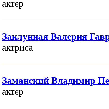
актер
Заклунная Валерия Гав
актриса
Заманский Владимир П
актер