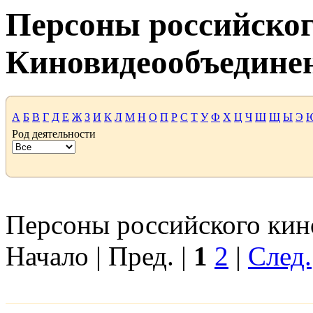
Персоны российског
Киновидеообъедине
А
Б
В
Г
Д
Е
Ж
З
И
К
Л
М
Н
О
П
Р
С
Т
У
Ф
Х
Ц
Ч
Ш
Щ
Ы
Э
Род деятельности
Персоны российского кино
Начало | Пред. |
1
2
|
След.