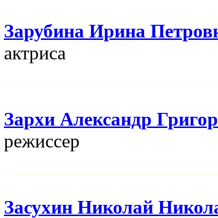
Зарубина Ирина Петров
актриса
Зархи Александр Григо
режисcер
Засухин Николай Никол