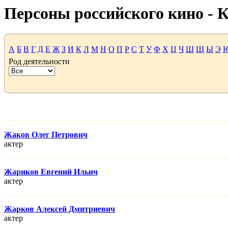
Персоны российского кино -
А
Б
В
Г
Д
Е
Ж
З
И
К
Л
М
Н
О
П
Р
С
Т
У
Ф
Х
Ц
Ч
Ш
Щ
Ы
Э
Род деятельности
Жаков Олег Петрович
актер
Жариков Евгений Ильич
актер
Жарков Алексей Дмитриевич
актер