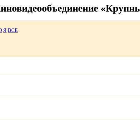
 Киновидеообъединение «Крупн
Ю
Я
ВСЕ