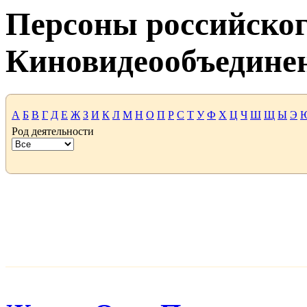
Персоны российског
Киновидеообъедине
А
Б
В
Г
Д
Е
Ж
З
И
К
Л
М
Н
О
П
Р
С
Т
У
Ф
Х
Ц
Ч
Ш
Щ
Ы
Э
Род деятельности