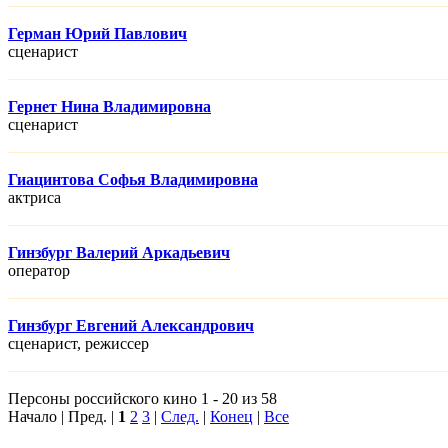
Герман Юрий Павлович
сценарист
Гернет Нина Владимировна
сценарист
Гиацинтова Софья Владимировна
актриса
Гинзбург Валерий Аркадьевич
оператор
Гинзбург Евгений Александрович
сценарист, режисcер
Персоны российского кино 1 - 20 из 58
Начало | Пред. |
1
2
3
|
След.
|
Конец
|
Все