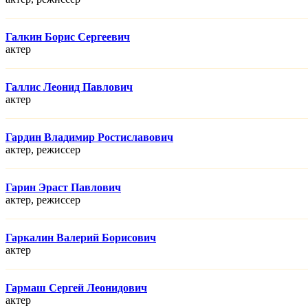
Галкин Борис Сергеевич
актер
Галлис Леонид Павлович
актер
Гардин Владимир Ростиславович
актер, режисcер
Гарин Эраст Павлович
актер, режисcер
Гаркалин Валерий Борисович
актер
Гармаш Сергей Леонидович
актер