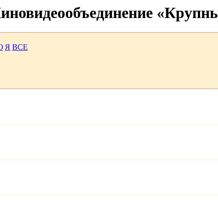
 Киновидеообъединение «Крупн
Ю
Я
ВСЕ