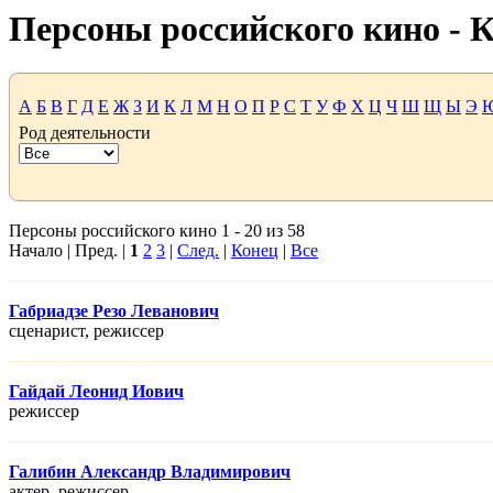
Персоны российского кино -
А
Б
В
Г
Д
Е
Ж
З
И
К
Л
М
Н
О
П
Р
С
Т
У
Ф
Х
Ц
Ч
Ш
Щ
Ы
Э
Род деятельности
Персоны российского кино 1 - 20 из 58
Начало | Пред. |
1
2
3
|
След.
|
Конец
|
Все
Габриадзе Резо Леванович
сценарист, режисcер
Гайдай Леонид Иович
режисcер
Галибин Александр Владимирович
актер, режисcер