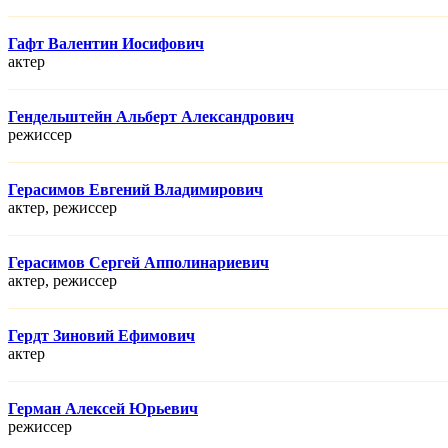
Гафт Валентин Иосифович
актер
Гендельштейн Альберт Александрович
режисcер
Герасимов Евгений Владимирович
актер, режисcер
Герасимов Сергей Апполинариевич
актер, режисcер
Гердт Зиновий Ефимович
актер
Герман Алексей Юрьевич
режисcер