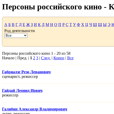
Персоны российского кино -
А
Б
В
Г
Д
Е
Ж
З
И
К
Л
М
Н
О
П
Р
С
Т
У
Ф
Х
Ц
Ч
Ш
Щ
Ы
Э
Род деятельности
Персоны российского кино 1 - 20 из 58
Начало | Пред. |
1
2
3
|
След.
|
Конец
|
Все
Габриадзе Резо Леванович
сценарист, режисcер
Гайдай Леонид Иович
режисcер
Галибин Александр Владимирович
актер, режисcер