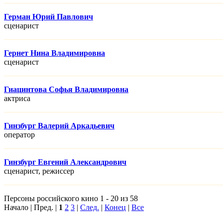
Герман Юрий Павлович
сценарист
Гернет Нина Владимировна
сценарист
Гиацинтова Софья Владимировна
актриса
Гинзбург Валерий Аркадьевич
оператор
Гинзбург Евгений Александрович
сценарист, режисcер
Персоны российского кино 1 - 20 из 58
Начало | Пред. |
1
2
3
|
След.
|
Конец
|
Все