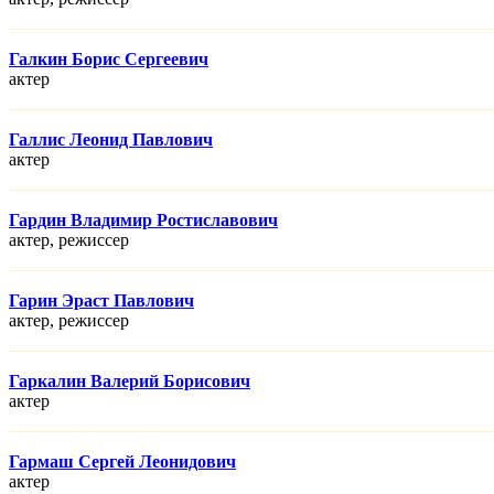
Галкин Борис Сергеевич
актер
Галлис Леонид Павлович
актер
Гардин Владимир Ростиславович
актер, режисcер
Гарин Эраст Павлович
актер, режисcер
Гаркалин Валерий Борисович
актер
Гармаш Сергей Леонидович
актер