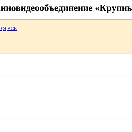
 Киновидеообъединение «Крупн
Ю
Я
ВСЕ