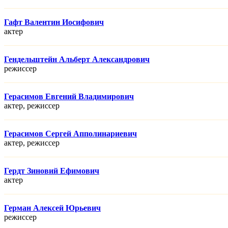
Гафт Валентин Иосифович
актер
Гендельштейн Альберт Александрович
режисcер
Герасимов Евгений Владимирович
актер, режисcер
Герасимов Сергей Апполинариевич
актер, режисcер
Гердт Зиновий Ефимович
актер
Герман Алексей Юрьевич
режисcер