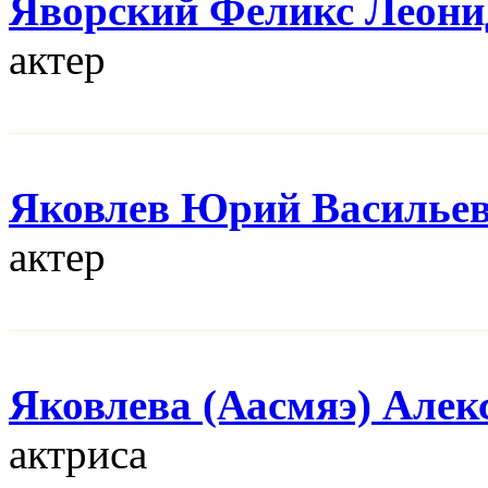
Яворский Феликс Леони
актер
Яковлев Юрий Василье
актер
Яковлева (Аасмяэ) Алек
актриса