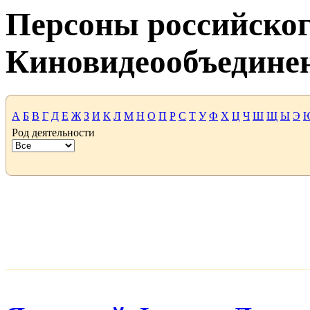
Персоны российског
Киновидеообъедине
А
Б
В
Г
Д
Е
Ж
З
И
К
Л
М
Н
О
П
Р
С
Т
У
Ф
Х
Ц
Ч
Ш
Щ
Ы
Э
Род деятельности