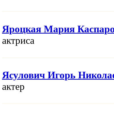
Яроцкая Мария Каспар
актриса
Ясулович Игорь Никола
актер