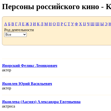
Персоны российского кино -
А
Б
В
Г
Д
Е
Ж
З
И
К
Л
М
Н
О
П
Р
С
Т
У
Ф
Х
Ц
Ч
Ш
Щ
Ы
Э
Род деятельности
Яворский Феликс Леонидович
актер
Яковлев Юрий Васильевич
актер
Яковлева (Аасмяэ) Александра Евгеньевна
актриса