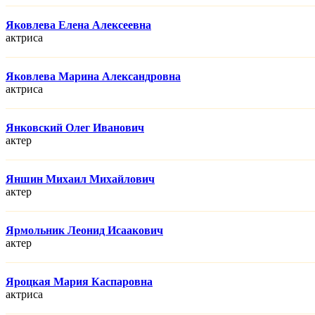
Яковлева Елена Алексеевна
актриса
Яковлева Марина Александровна
актриса
Янковский Олег Иванович
актер
Яншин Михаил Михайлович
актер
Ярмольник Леонид Исаакович
актер
Яроцкая Мария Каспаровна
актриса