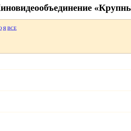
 Киновидеообъединение «Крупн
Ю
Я
ВСЕ