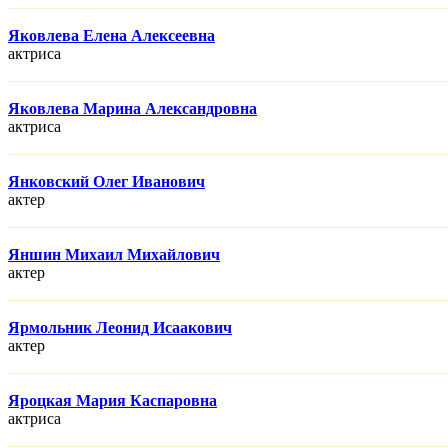
Яковлева Елена Алексеевна
актриса
Яковлева Марина Александровна
актриса
Янковский Олег Иванович
актер
Яншин Михаил Михайлович
актер
Ярмольник Леонид Исаакович
актер
Яроцкая Мария Каспаровна
актриса