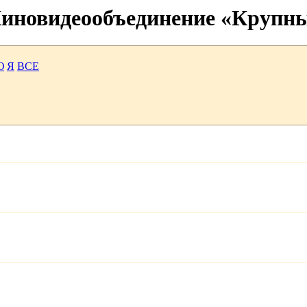
 Киновидеообъединение «Крупн
Ю
Я
ВСЕ