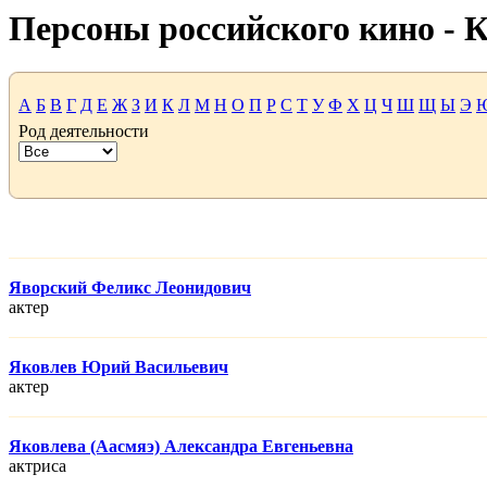
Персоны российского кино -
А
Б
В
Г
Д
Е
Ж
З
И
К
Л
М
Н
О
П
Р
С
Т
У
Ф
Х
Ц
Ч
Ш
Щ
Ы
Э
Род деятельности
Яворский Феликс Леонидович
актер
Яковлев Юрий Васильевич
актер
Яковлева (Аасмяэ) Александра Евгеньевна
актриса