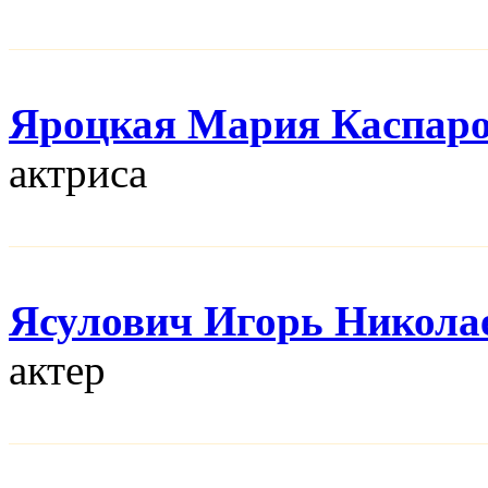
Яроцкая Мария Каспар
актриса
Ясулович Игорь Никола
актер