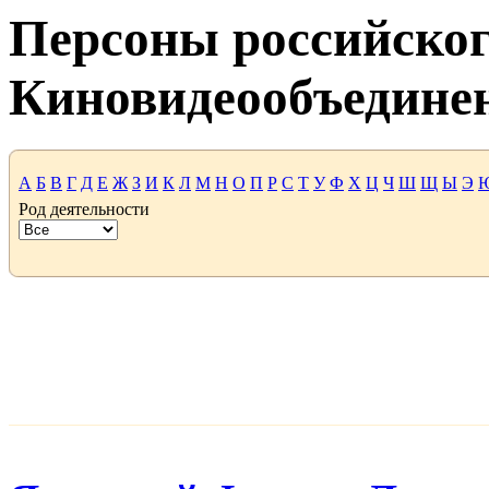
Персоны российског
Киновидеообъедине
А
Б
В
Г
Д
Е
Ж
З
И
К
Л
М
Н
О
П
Р
С
Т
У
Ф
Х
Ц
Ч
Ш
Щ
Ы
Э
Род деятельности