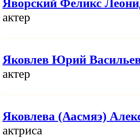
Яворский Феликс Леони
актер
Яковлев Юрий Василье
актер
Яковлева (Аасмяэ) Алек
актриса