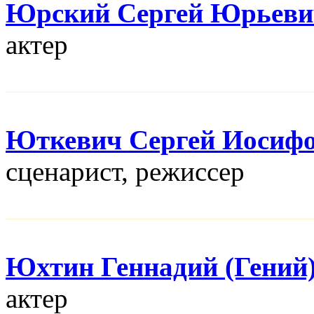
Юрский Сергей Юрьеви
актер
Юткевич Сергей Иосиф
сценарист, режисcер
Юхтин Геннадий (Гений
актер