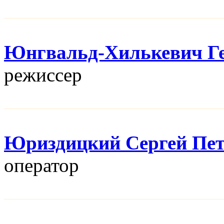
Юнгвальд-Хилькевич Г
режисcер
Юриздицкий Сергей Пе
оператор