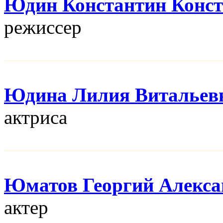
Юдин Константин Конс
режисcер
Юдина Лилия Витальев
актриса
Юматов Георгий Алекса
актер