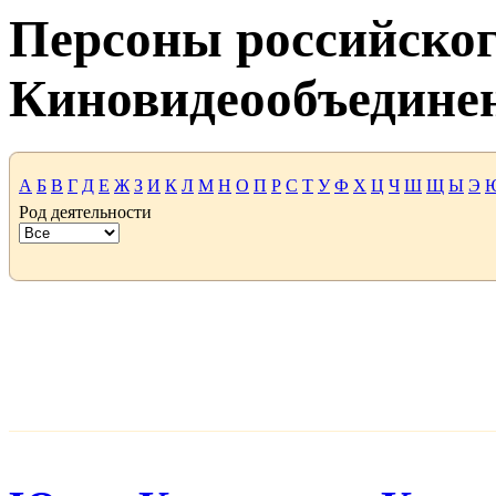
Персоны российског
Киновидеообъедине
А
Б
В
Г
Д
Е
Ж
З
И
К
Л
М
Н
О
П
Р
С
Т
У
Ф
Х
Ц
Ч
Ш
Щ
Ы
Э
Род деятельности