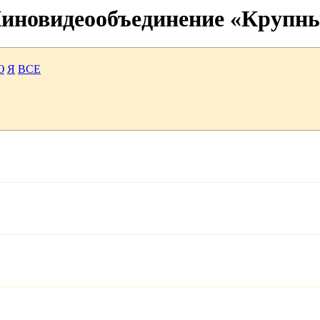
 Киновидеообъединение «Крупн
Ю
Я
ВСЕ