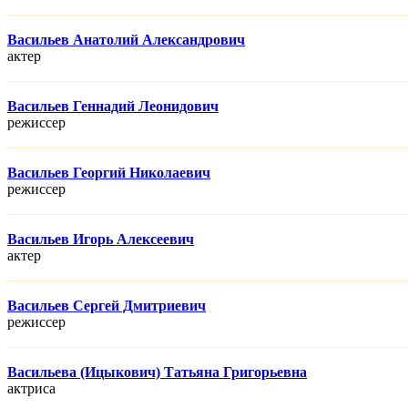
Васильев Анатолий Александрович
актер
Васильев Геннадий Леонидович
режисcер
Васильев Георгий Николаевич
режисcер
Васильев Игорь Алексеевич
актер
Васильев Сергей Дмитриевич
режисcер
Васильева (Ицыкович) Татьяна Григорьевна
актриса