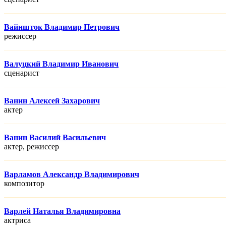
Вайншток Владимир Петрович
режисcер
Валуцкий Владимир Иванович
сценарист
Ванин Алексей Захарович
актер
Ванин Василий Васильевич
актер, режисcер
Варламов Александр Владимирович
композитор
Варлей Наталья Владимировна
актриса