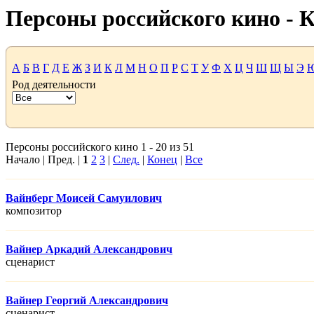
Персоны российского кино -
А
Б
В
Г
Д
Е
Ж
З
И
К
Л
М
Н
О
П
Р
С
Т
У
Ф
Х
Ц
Ч
Ш
Щ
Ы
Э
Род деятельности
Персоны российского кино 1 - 20 из 51
Начало | Пред. |
1
2
3
|
След.
|
Конец
|
Все
Вайнберг Моисей Самуилович
композитор
Вайнер Аркадий Александрович
сценарист
Вайнер Георгий Александрович
сценарист