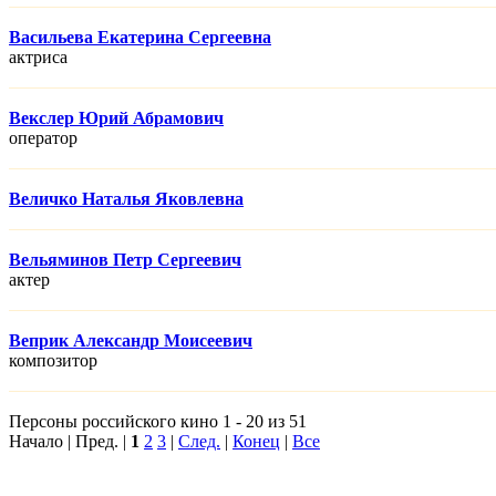
Васильева Екатерина Сергеевна
актриса
Векслер Юрий Абрамович
оператор
Величко Наталья Яковлевна
Вельяминов Петр Сергеевич
актер
Веприк Александр Моисеевич
композитор
Персоны российского кино 1 - 20 из 51
Начало | Пред. |
1
2
3
|
След.
|
Конец
|
Все