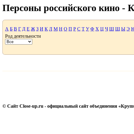
Персоны российского кино -
А
Б
В
Г
Д
Е
Ж
З
И
К
Л
М
Н
О
П
Р
С
Т
У
Ф
Х
Ц
Ч
Ш
Щ
Ы
Э
Род деятельности
© Сайт Close-up.ru - официальный сайт объединения «Круп