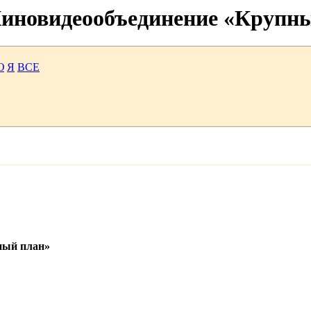
 Киновидеообъединение «Крупн
Ю
Я
ВСЕ
ный план»