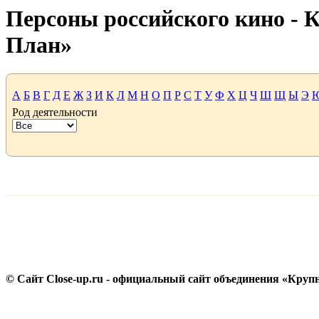
Персоны российского кино -
План»
А
Б
В
Г
Д
Е
Ж
З
И
К
Л
М
Н
О
П
Р
С
Т
У
Ф
Х
Ц
Ч
Ш
Щ
Ы
Э
Род деятельности
© Сайт Close-up.ru - официальный сайт объединения «Круп