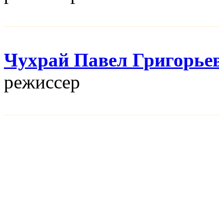
Чухрай Павел Григорье
режисcер