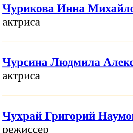
Чурикова Инна Михайл
актриса
Чурсина Людмила Алекс
актриса
Чухрай Григорий Наумо
режисcер