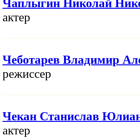
Чаплыгин Николай Ник
актер
Чеботарев Владимир Ал
режисcер
Чекан Станислав Юлиа
актер