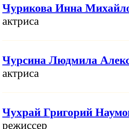
Чурикова Инна Михайл
актриса
Чурсина Людмила Алекс
актриса
Чухрай Григорий Наумо
режисcер