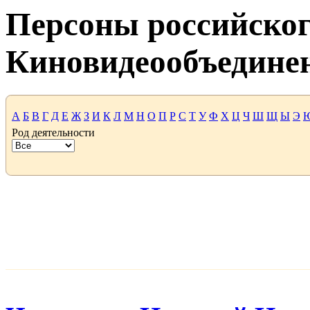
Персоны российског
Киновидеообъедине
А
Б
В
Г
Д
Е
Ж
З
И
К
Л
М
Н
О
П
Р
С
Т
У
Ф
Х
Ц
Ч
Ш
Щ
Ы
Э
Род деятельности