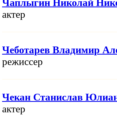
Чаплыгин Николай Ник
актер
Чеботарев Владимир Ал
режисcер
Чекан Станислав Юлиа
актер