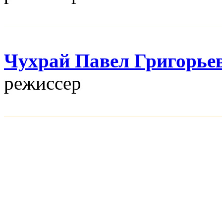
Чухрай Павел Григорье
режисcер