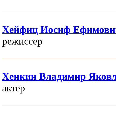
Хейфиц Иосиф Ефимови
режисcер
Хенкин Владимир Яков
актер