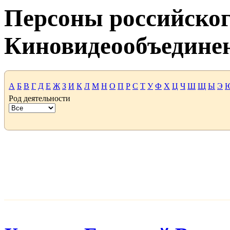
Персоны российског
Киновидеообъедине
А
Б
В
Г
Д
Е
Ж
З
И
К
Л
М
Н
О
П
Р
С
Т
У
Ф
Х
Ц
Ч
Ш
Щ
Ы
Э
Род деятельности