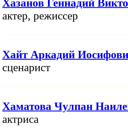
Хазанов Геннадий Викт
актер, режисcер
Хайт Аркадий Иосифов
сценарист
Хаматова Чулпан Наиле
актриса