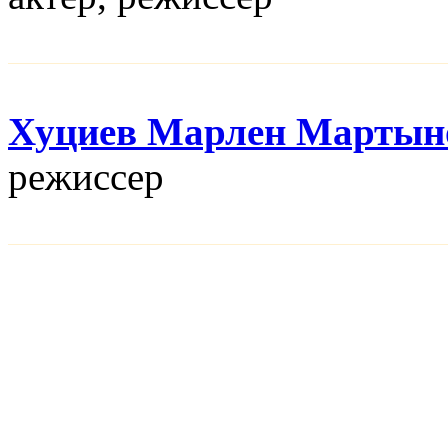
Хуциев Марлен Мартын
режисcер