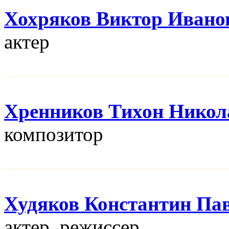
Хохряков Виктор Ивано
актер
Хренников Тихон Никол
композитор
Худяков Константин Па
актер, режисcер