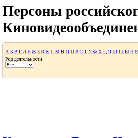
Персоны российског
Киновидеообъедине
А
Б
В
Г
Д
Е
Ж
З
И
К
Л
М
Н
О
П
Р
С
Т
У
Ф
Х
Ц
Ч
Ш
Щ
Ы
Э
Род деятельности