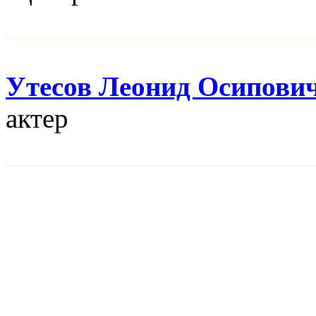
Утесов Леонид Осипови
актер