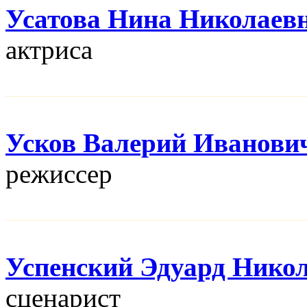
Усатова Нина Николаев
актриса
Усков Валерий Иванови
режисcер
Успенский Эдуард Нико
сценарист