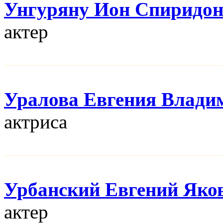
Унгуряну Ион Спиридо
актер
Уралова Евгения Влади
актриса
Урбанский Евгений Яко
актер