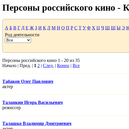
Персоны российского кино -
А
Б
В
Г
Д
Е
Ж
З
И
К
Л
М
Н
О
П
Р
С
Т
У
Ф
Х
Ц
Ч
Ш
Щ
Ы
Э
Род деятельности
Персоны российского кино 1 - 20 из 35
Начало | Пред. |
1
2
|
След.
|
Конец
|
Все
Табаков Олег Павлович
актер
Таланкин Игорь Васильевич
режисcер
Талашко Владимир Дмитриевич
актер