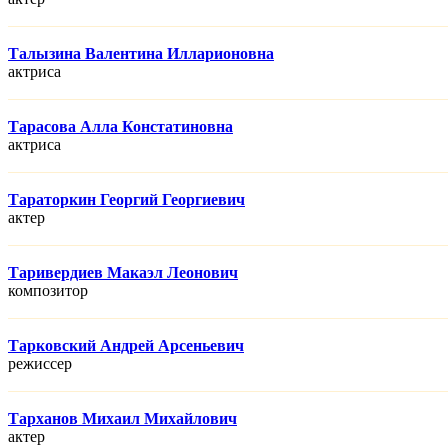
Талызина Валентина Илларионовна
актриса
Тарасова Алла Констатиновна
актриса
Тараторкин Георгий Георгиевич
актер
Таривердиев Макаэл Леонович
композитор
Тарковский Андрей Арсеньевич
режисcер
Тарханов Михаил Михайлович
актер