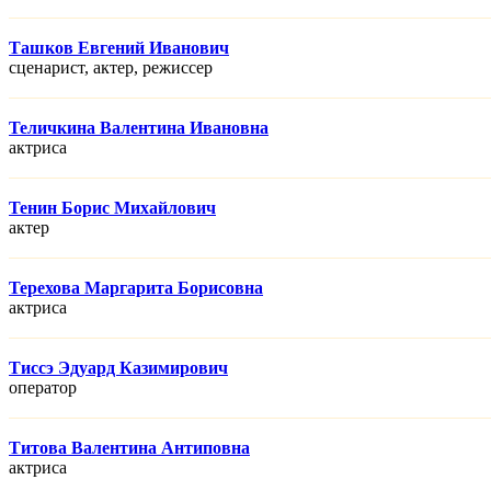
Ташков Евгений Иванович
сценарист, актер, режисcер
Теличкина Валентина Ивановна
актриса
Тенин Борис Михайлович
актер
Терехова Маргарита Борисовна
актриса
Тиссэ Эдуард Казимирович
оператор
Титова Валентина Антиповна
актриса