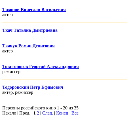
Тихонов Вячеслав Васильевич
актер
Ткач Татьяна Дмитриевна
Ткачук Роман Денисович
актер
Товстоногов Георгий Александрович
режисcер
Тодоровский Петр Ефимович
актер, режисcер
Персоны российского кино 1 - 20 из 35
Начало | Пред. |
1
2
|
След.
|
Конец
|
Все