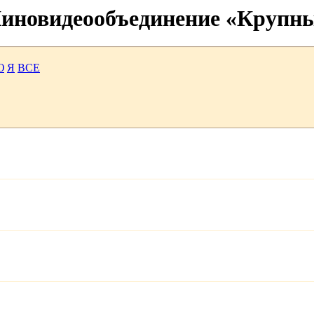
 Киновидеообъединение «Крупн
Ю
Я
ВСЕ