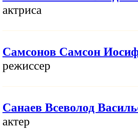
актриса
Самсонов Самсон Иоси
режисcер
Санаев Всеволод Василь
актер