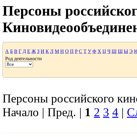
Персоны российског
Киновидеообъедине
А
Б
В
Г
Д
Е
Ж
З
И
К
Л
М
Н
О
П
Р
С
Т
У
Ф
Х
Ц
Ч
Ш
Щ
Ы
Э
Род деятельности
Персоны российского кино
Начало | Пред. |
1
2
3
4
|
С