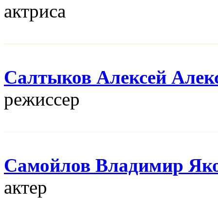
актриса
Салтыков Алексей Алек
режисcер
Самойлов Владимир Як
актер