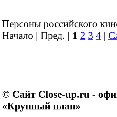
Персоны российского кино
Начало | Пред. |
1
2
3
4
|
С
© Сайт Close-up.ru - о
«Крупный план»