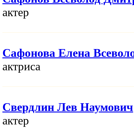
актер
Сафонова Елена Всевол
актриса
Свердлин Лев Наумович
актер