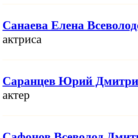
Санаева Елена Всеволод
актриса
Саранцев Юрий Дмитри
актер
Сафонов Всеволод Дмит