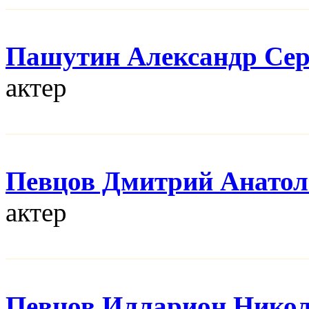
Пашутин Александр Сер
актер
Певцов Дмитрий Анатол
актер
Певцов Илларион Нико