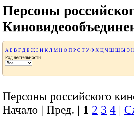
Персоны российског
Киновидеообъедине
А
Б
В
Г
Д
Е
Ж
З
И
К
Л
М
Н
О
П
Р
С
Т
У
Ф
Х
Ц
Ч
Ш
Щ
Ы
Э
Род деятельности
Персоны российского кино
Начало | Пред. |
1
2
3
4
|
С