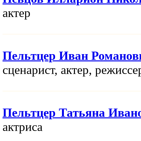
актер
Пельтцер Иван Романов
сценарист, актер, режисcе
Пельтцер Татьяна Иван
актриса