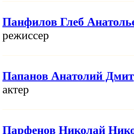
Панфилов Глеб Анатоль
режисcер
Папанов Анатолий Дми
актер
Парфенов Николай Ник