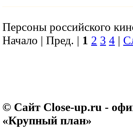
Персоны российского кино
Начало | Пред. |
1
2
3
4
|
С
© Сайт Close-up.ru - о
«Крупный план»