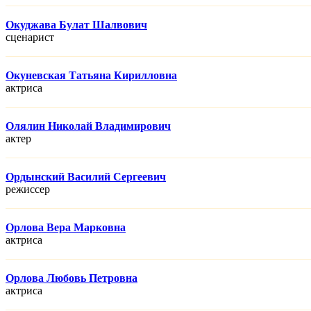
Окуджава Булат Шалвович
сценарист
Окуневская Татьяна Кирилловна
актриса
Олялин Николай Владимирович
актер
Ордынский Василий Сергеевич
режисcер
Орлова Вера Марковна
актриса
Орлова Любовь Петровна
актриса