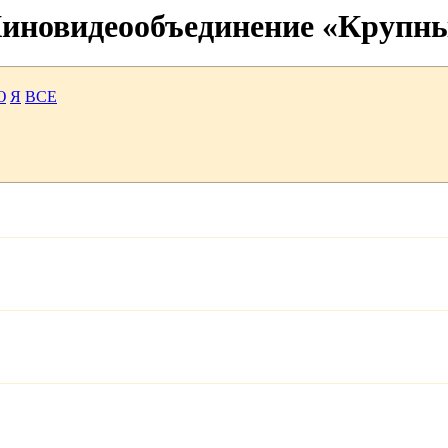
 Киновидеообъединение «Крупн
Ю
Я
ВСЕ