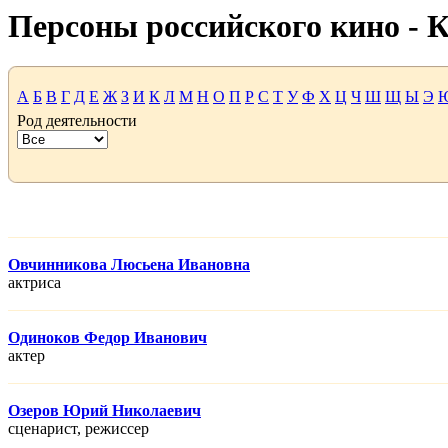
Персоны российского кино -
А
Б
В
Г
Д
Е
Ж
З
И
К
Л
М
Н
О
П
Р
С
Т
У
Ф
Х
Ц
Ч
Ш
Щ
Ы
Э
Род деятельности
Овчинникова Люсьена Ивановна
актриса
Одиноков Федор Иванович
актер
Озеров Юрий Николаевич
сценарист, режисcер