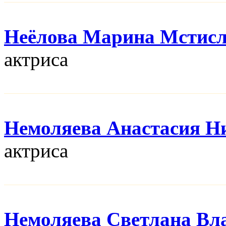
Неёлова Марина Мстис
актриса
Немоляева Анастасия Н
актриса
Немоляева Светлана Вл