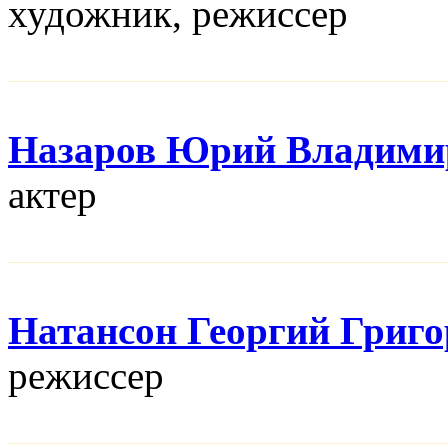
художник, режисcер
Назаров Юрий Владими
актер
Натансон Георгий Григ
режисcер