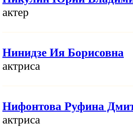
актер
Нинидзе Ия Борисовна
актриса
Нифонтова Руфина Дми
актриса