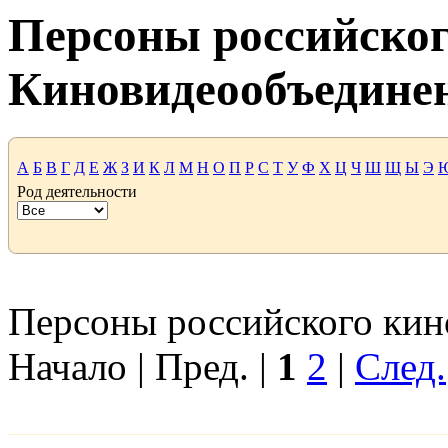
Персоны российског
Киновидеообъедине
А
Б
В
Г
Д
Е
Ж
З
И
К
Л
М
Н
О
П
Р
С
Т
У
Ф
Х
Ц
Ч
Ш
Щ
Ы
Э
Род деятельности
Персоны российского кино
Начало | Пред. |
1
2
|
След.