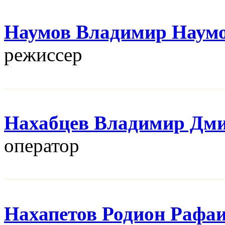
Наумов Владимир Наум
режисcер
Нахабцев Владимир Дм
оператор
Нахапетов Родион Рафа