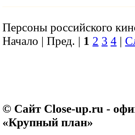
Персоны российского кино
Начало | Пред. |
1
2
3
4
|
С
© Сайт Close-up.ru - о
«Крупный план»