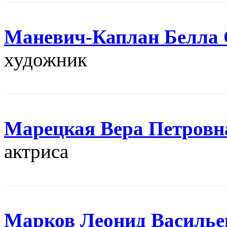
Маневич-Каплан Белла 
художник
Марецкая Вера Петровн
актриса
Марков Леонид Василье