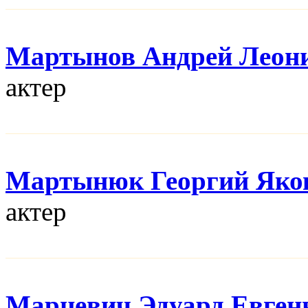
Мартынов Андрей Леон
актер
Мартынюк Георгий Яко
актер
Марцевич Эдуард Евген