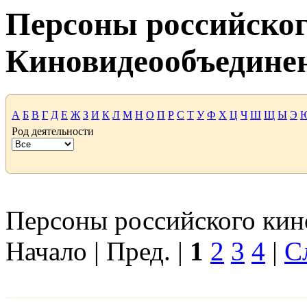
Персоны российског
Киновидеообъедине
А
Б
В
Г
Д
Е
Ж
З
И
К
Л
М
Н
О
П
Р
С
Т
У
Ф
Х
Ц
Ч
Ш
Щ
Ы
Э
Род деятельности
Персоны российского кино
Начало | Пред. |
1
2
3
4
|
С