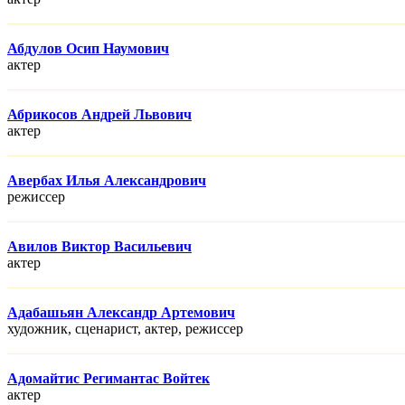
Абдулов Осип Наумович
актер
Абрикосов Андрей Львович
актер
Авербах Илья Александрович
режисcер
Авилов Виктор Васильевич
актер
Адабашьян Александр Артемович
художник, сценарист, актер, режисcер
Адомайтис Регимантас Войтек
актер