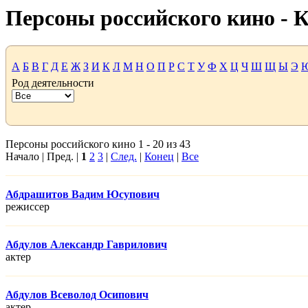
Персоны российского кино -
А
Б
В
Г
Д
Е
Ж
З
И
К
Л
М
Н
О
П
Р
С
Т
У
Ф
Х
Ц
Ч
Ш
Щ
Ы
Э
Род деятельности
Персоны российского кино 1 - 20 из 43
Начало | Пред. |
1
2
3
|
След.
|
Конец
|
Все
Абдрашитов Вадим Юсупович
режисcер
Абдулов Александр Гаврилович
актер
Абдулов Всеволод Осипович
актер