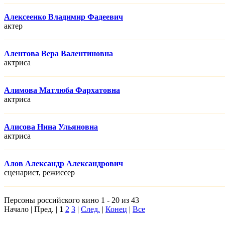
Алексеенко Владимир Фадеевич
актер
Алентова Вера Валентиновна
актриса
Алимова Матлюба Фархатовна
актриса
Алисова Нина Ульяновна
актриса
Алов Александр Александрович
сценарист, режисcер
Персоны российского кино 1 - 20 из 43
Начало | Пред. |
1
2
3
|
След.
|
Конец
|
Все