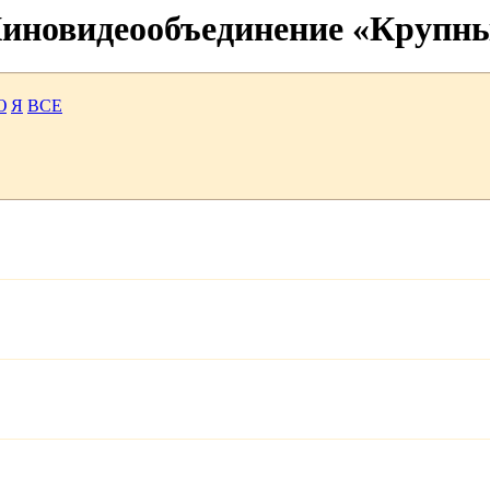
 Киновидеообъединение «Крупн
Ю
Я
ВСЕ