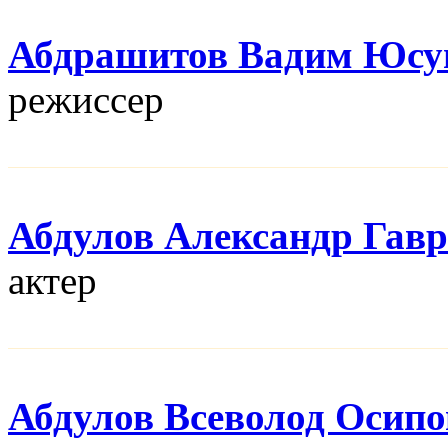
Абдрашитов Вадим Юсу
режисcер
Абдулов Александр Гав
актер
Абдулов Всеволод Осип