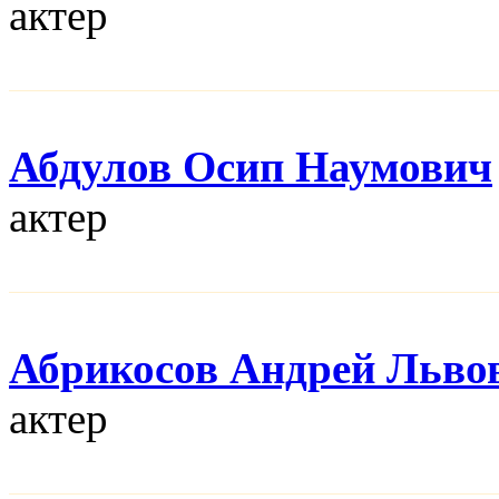
актер
Абдулов Осип Наумович
актер
Абрикосов Андрей Льво
актер