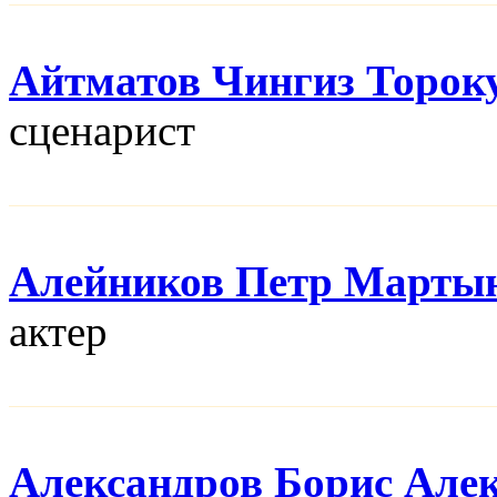
Айтматов Чингиз Торок
сценарист
Алейников Петр Марты
актер
Александров Борис Але