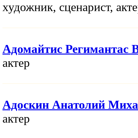
художник, сценарист, акт
Адомайтис Регимантас 
актер
Адоскин Анатолий Мих
актер