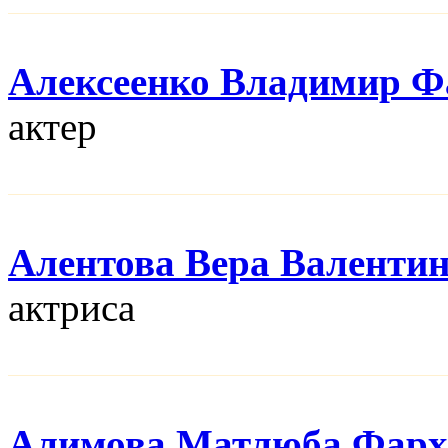
Алексеенко Владимир Ф
актер
Алентова Вера Валенти
актриса
Алимова Матлюба Фарх