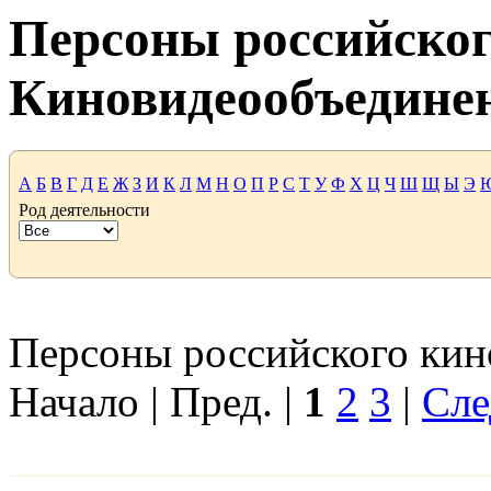
Персоны российског
Киновидеообъедине
А
Б
В
Г
Д
Е
Ж
З
И
К
Л
М
Н
О
П
Р
С
Т
У
Ф
Х
Ц
Ч
Ш
Щ
Ы
Э
Род деятельности
Персоны российского кино
Начало | Пред. |
1
2
3
|
Сле