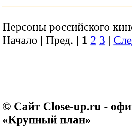
Персоны российского кино
Начало | Пред. |
1
2
3
|
Сле
© Сайт Close-up.ru - о
«Крупный план»