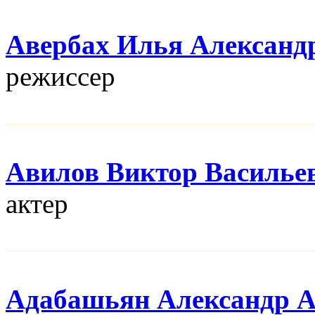
Авербах Илья Александ
режисcер
Авилов Виктор Василье
актер
Адабашьян Александр 