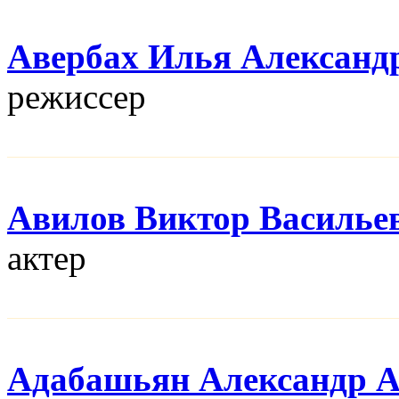
Авербах Илья Александ
режисcер
Авилов Виктор Василье
актер
Адабашьян Александр 