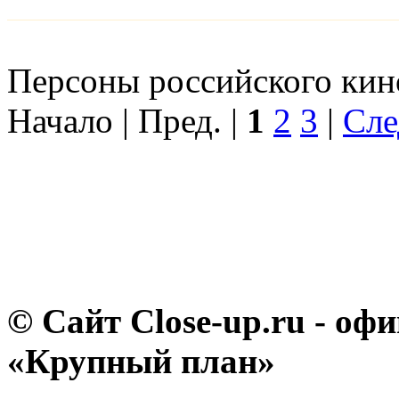
Персоны российского кино
Начало | Пред. |
1
2
3
|
Сле
© Сайт Close-up.ru - о
«Крупный план»