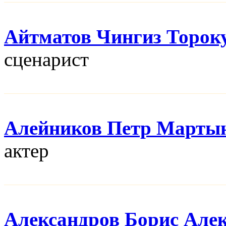
Айтматов Чингиз Торок
сценарист
Алейников Петр Марты
актер
Александров Борис Але