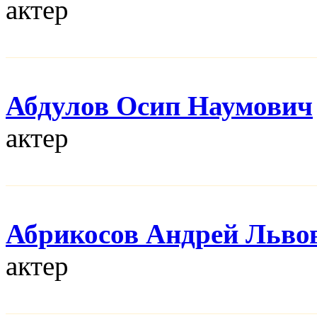
актер
Абдулов Осип Наумович
актер
Абрикосов Андрей Льво
актер