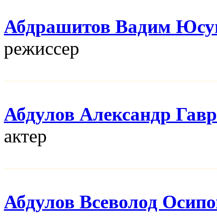
Абдрашитов Вадим Юсу
режисcер
Абдулов Александр Гав
актер
Абдулов Всеволод Осип