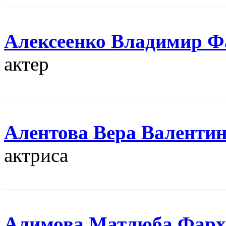
Алексеенко Владимир Ф
актер
Алентова Вера Валенти
актриса
Алимова Матлюба Фарх