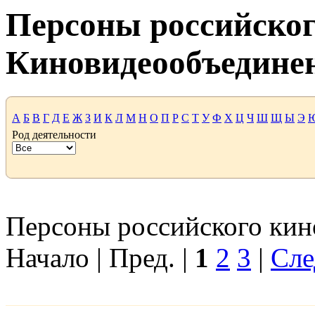
Персоны российског
Киновидеообъедине
А
Б
В
Г
Д
Е
Ж
З
И
К
Л
М
Н
О
П
Р
С
Т
У
Ф
Х
Ц
Ч
Ш
Щ
Ы
Э
Род деятельности
Персоны российского кино
Начало | Пред. |
1
2
3
|
Сле