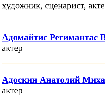
художник, сценарист, акт
Адомайтис Регимантас 
актер
Адоскин Анатолий Мих
актер