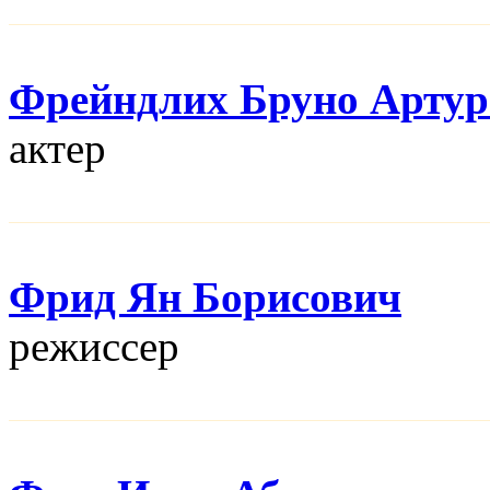
Фрейндлих Бруно Артур
актер
Фрид Ян Борисович
режисcер