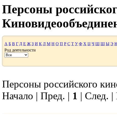
Персоны российског
Киновидеообъедине
А
Б
В
Г
Д
Е
Ж
З
И
К
Л
М
Н
О
П
Р
С
Т
У
Ф
Х
Ц
Ч
Ш
Щ
Ы
Э
Род деятельности
Персоны российского кино
Начало | Пред. |
1
| След. |