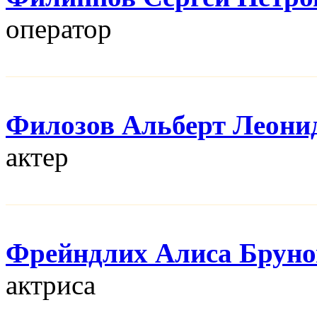
оператор
Филозов Альберт Леони
актер
Фрейндлих Алиса Бруно
актриса