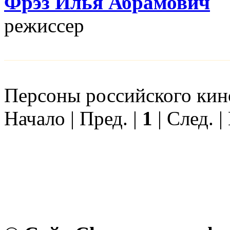
Фрэз Илья Абрамович
режисcер
Персоны российского кино
Начало | Пред. |
1
| След. |