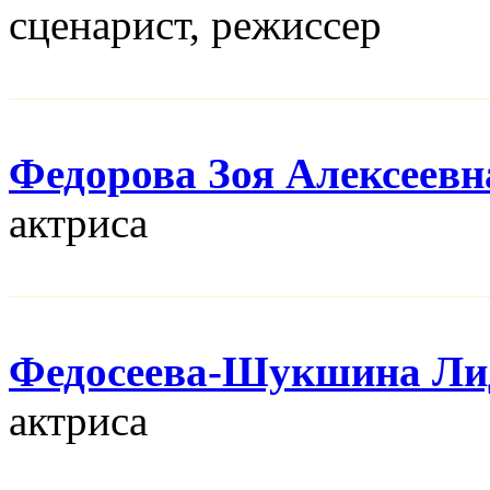
сценарист, режисcер
Федорова Зоя Алексеевн
актриса
Федосеева-Шукшина Ли
актриса