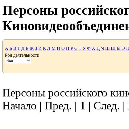
Персоны российског
Киновидеообъедине
А
Б
В
Г
Д
Е
Ж
З
И
К
Л
М
Н
О
П
Р
С
Т
У
Ф
Х
Ц
Ч
Ш
Щ
Ы
Э
Род деятельности
Персоны российского кино
Начало | Пред. |
1
| След. |