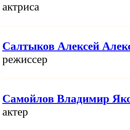
актриса
Салтыков Алексей Алек
режисcер
Самойлов Владимир Як
актер