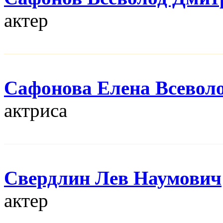
актер
Сафонова Елена Всевол
актриса
Свердлин Лев Наумович
актер