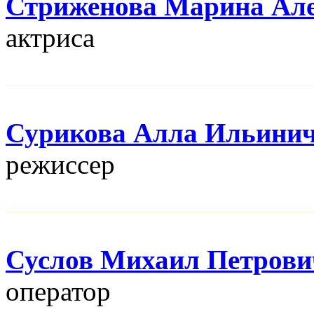
Стриженова Марина Ал
актриса
Сурикова Алла Ильини
режисcер
Суслов Михаил Петрови
оператор