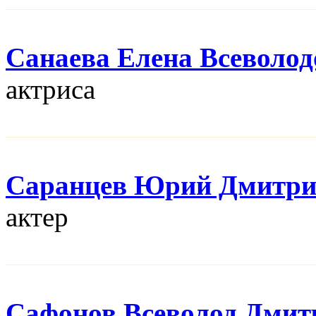
Санаева Елена Всеволод
актриса
Саранцев Юрий Дмитри
актер
Сафонов Всеволод Дмит