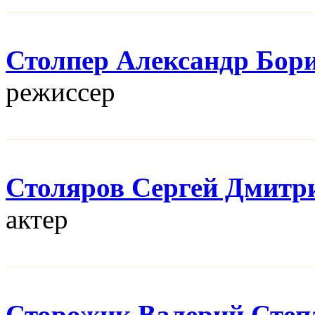
Столпер Александр Бор
режисcер
Столяров Сергей Дмитр
актер
Сторожик Валерий Степ