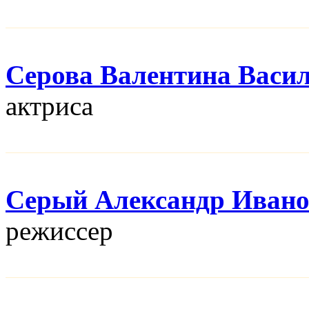
Серова Валентина Васи
актриса
Серый Александр Иван
режисcер