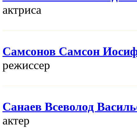
актриса
Самсонов Самсон Иоси
режисcер
Санаев Всеволод Василь
актер