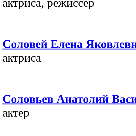
актриса, режисcер
Соловей Елена Яковлев
актриса
Соловьев Анатолий Вас
актер