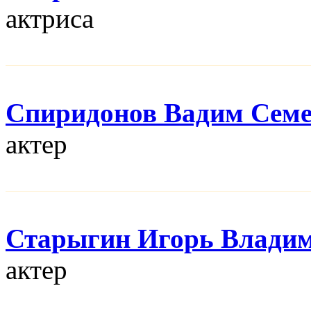
актриса
Спиридонов Вадим Сем
актер
Старыгин Игорь Влади
актер