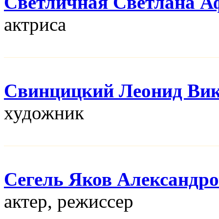
Светличная Светлана А
актриса
Свинцицкий Леонид Ви
художник
Сегель Яков Александр
актер, режисcер