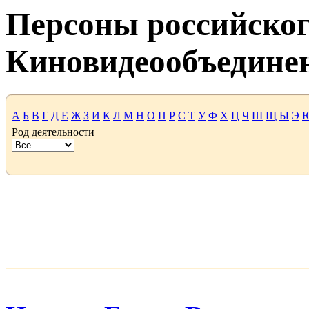
Персоны российског
Киновидеообъедине
А
Б
В
Г
Д
Е
Ж
З
И
К
Л
М
Н
О
П
Р
С
Т
У
Ф
Х
Ц
Ч
Ш
Щ
Ы
Э
Род деятельности