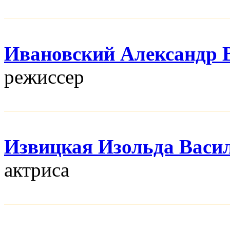
Ивановский Александр 
режисcер
Извицкая Изольда Васи
актриса