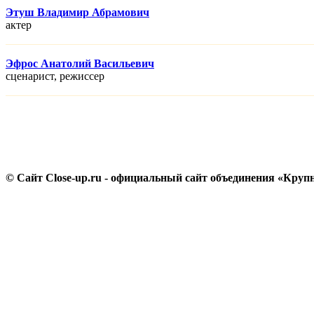
Этуш Владимир Абрамович
актер
Эфрос Анатолий Васильевич
сценарист, режисcер
© Сайт Close-up.ru - официальный сайт объединения «Круп