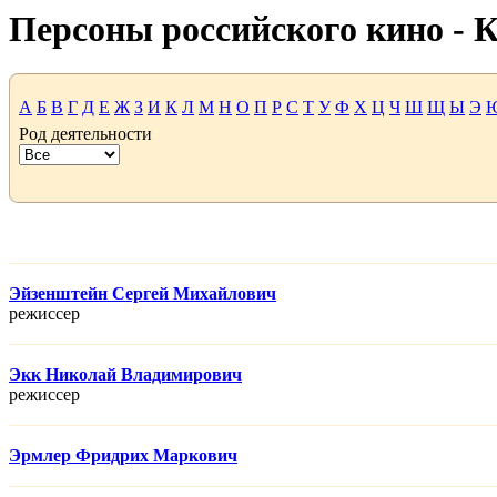
Персоны российского кино -
А
Б
В
Г
Д
Е
Ж
З
И
К
Л
М
Н
О
П
Р
С
Т
У
Ф
Х
Ц
Ч
Ш
Щ
Ы
Э
Род деятельности
Эйзенштейн Сергей Михайлович
режисcер
Экк Николай Владимирович
режисcер
Эрмлер Фридрих Маркович