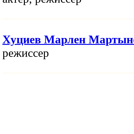
Хуциев Марлен Мартын
режисcер