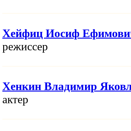
Хейфиц Иосиф Ефимови
режисcер
Хенкин Владимир Яков
актер