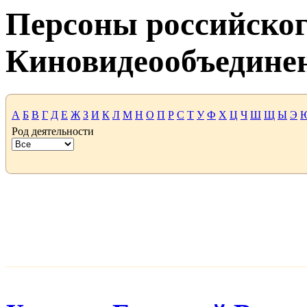
Персоны российског
Киновидеообъедине
А
Б
В
Г
Д
Е
Ж
З
И
К
Л
М
Н
О
П
Р
С
Т
У
Ф
Х
Ц
Ч
Ш
Щ
Ы
Э
Род деятельности