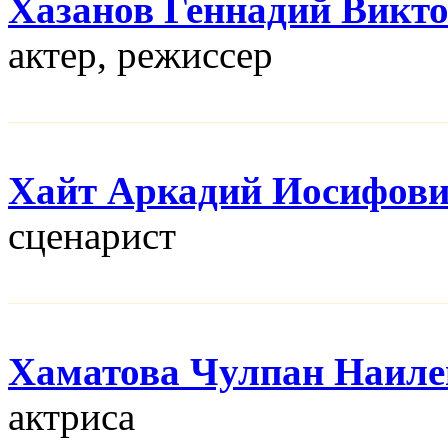
Хазанов Геннадий Викт
актер, режисcер
Хайт Аркадий Иосифов
сценарист
Хаматова Чулпан Наиле
актриса