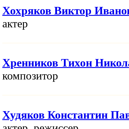
Хохряков Виктор Ивано
актер
Хренников Тихон Никол
композитор
Худяков Константин Па
актер, режисcер