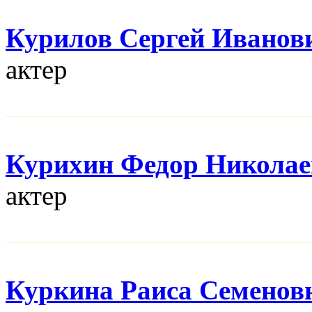
Курилов Сергей Иванов
актер
Курихин Федор Никола
актер
Куркина Раиса Семенов