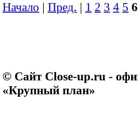
Начало
|
Пред.
|
1
2
3
4
5
6
© Сайт Close-up.ru - о
«Крупный план»