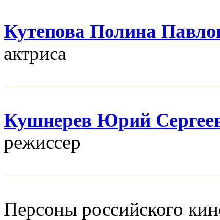
Кутепова Полина Павло
актриса
Кушнерев Юрий Сергее
режисcер
Персоны российского кино