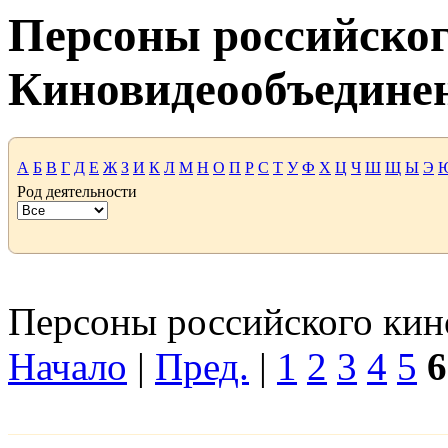
Персоны российског
Киновидеообъедине
А
Б
В
Г
Д
Е
Ж
З
И
К
Л
М
Н
О
П
Р
С
Т
У
Ф
Х
Ц
Ч
Ш
Щ
Ы
Э
Род деятельности
Персоны российского кино
Начало
|
Пред.
|
1
2
3
4
5
6