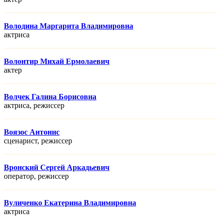
Володина Маргарита Владимировна
актриса
Волонтир Михай Ермолаевич
актер
Волчек Галина Борисовна
актриса, режисcер
Воязос Антонис
сценарист, режисcер
Вронский Сергей Аркадьевич
оператор, режисcер
Вуличенко Екатерина Владимировна
актриса