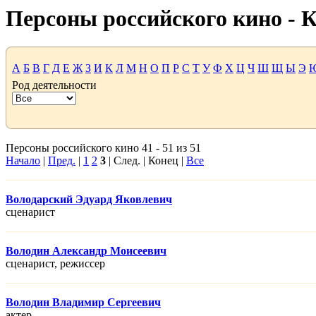
Персоны российского кино -
А
Б
В
Г
Д
Е
Ж
З
И
К
Л
М
Н
О
П
Р
С
Т
У
Ф
Х
Ц
Ч
Ш
Щ
Ы
Э
Род деятельности
Персоны российского кино 41 - 51 из 51
Начало
|
Пред.
|
1
2
3
| След. | Конец |
Все
Володарский Эдуард Яковлевич
сценарист
Володин Александр Моисеевич
сценарист, режисcер
Володин Владимир Сергеевич
актер