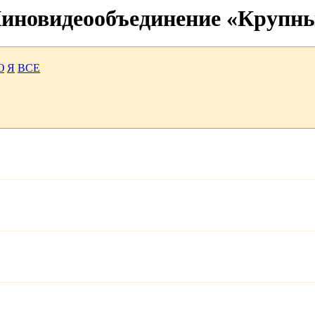
 Киновидеообъединение «Крупн
Ю
Я
ВСЕ