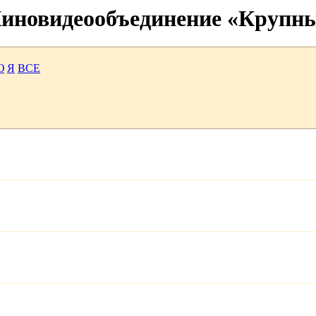
 Киновидеообъединение «Крупн
Ю
Я
ВСЕ