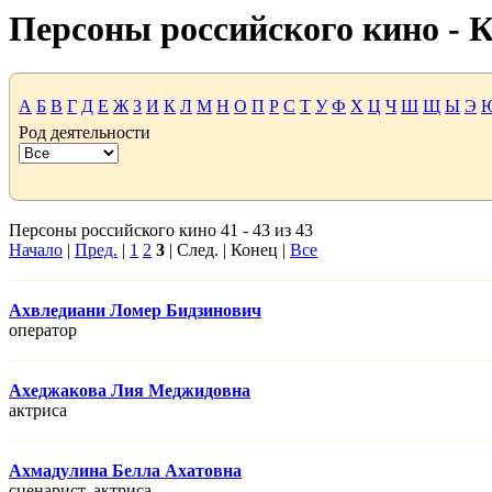
Персоны российского кино -
А
Б
В
Г
Д
Е
Ж
З
И
К
Л
М
Н
О
П
Р
С
Т
У
Ф
Х
Ц
Ч
Ш
Щ
Ы
Э
Род деятельности
Персоны российского кино 41 - 43 из 43
Начало
|
Пред.
|
1
2
3
| След. | Конец |
Все
Ахвледиани Ломер Бидзинович
оператор
Ахеджакова Лия Меджидовна
актриса
Ахмадулина Белла Ахатовна
сценарист, актриса