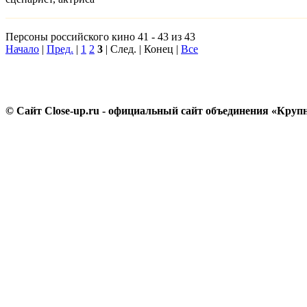
Персоны российского кино 41 - 43 из 43
Начало
|
Пред.
|
1
2
3
| След. | Конец |
Все
© Сайт Close-up.ru - официальный сайт объединения «Круп