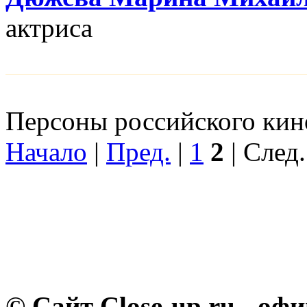
актриса
Персоны российского кино
Начало
|
Пред.
|
1
2
| След.
© Сайт Close-up.ru - о