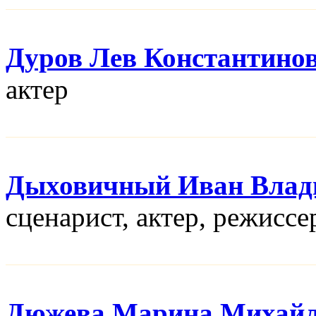
Дуров Лев Константино
актер
Дыховичный Иван Влад
сценарист, актер, режисcе
Дюжева Марина Михайл