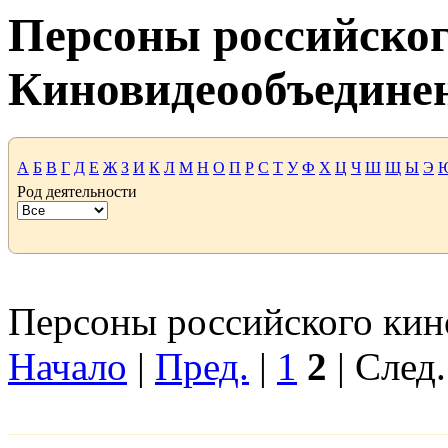
Персоны российског
Киновидеообъедине
А
Б
В
Г
Д
Е
Ж
З
И
К
Л
М
Н
О
П
Р
С
Т
У
Ф
Х
Ц
Ч
Ш
Щ
Ы
Э
Род деятельности
Персоны российского кино
Начало
|
Пред.
|
1
2
| След.