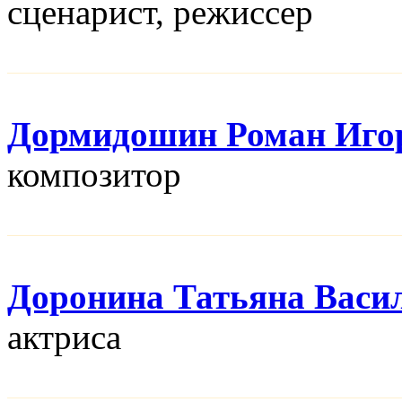
сценарист, режисcер
Дормидошин Роман Иго
композитор
Доронина Татьяна Васи
актриса