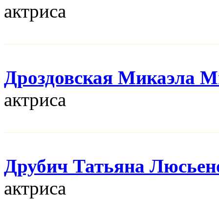
актриса
Дроздовская Микаэла М
актриса
Друбич Татьяна Люсьен
актриса