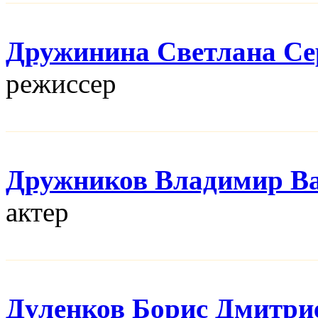
Дружинина Светлана Се
режисcер
Дружников Владимир В
актер
Дуленков Борис Дмитри