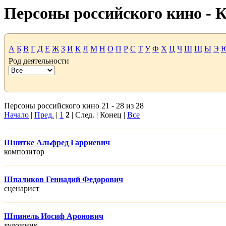
Персоны российского кино -
А
Б
В
Г
Д
Е
Ж
З
И
К
Л
М
Н
О
П
Р
С
Т
У
Ф
Х
Ц
Ч
Ш
Щ
Ы
Э
Род деятельности
Персоны российского кино 21 - 28 из 28
Начало
|
Пред.
|
1
2
| След. | Конец |
Все
Шнитке Альфред Гарриевич
композитор
Шпаликов Геннадий Федорович
сценарист
Шпинель Иосиф Аронович
художник