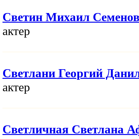
Светин Михаил Семено
актер
Светлани Георгий Дани
актер
Светличная Светлана А