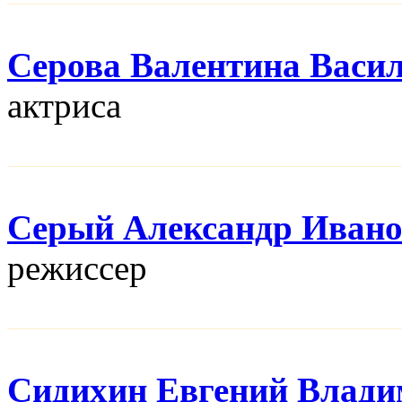
Серова Валентина Васи
актриса
Серый Александр Иван
режисcер
Сидихин Евгений Влад