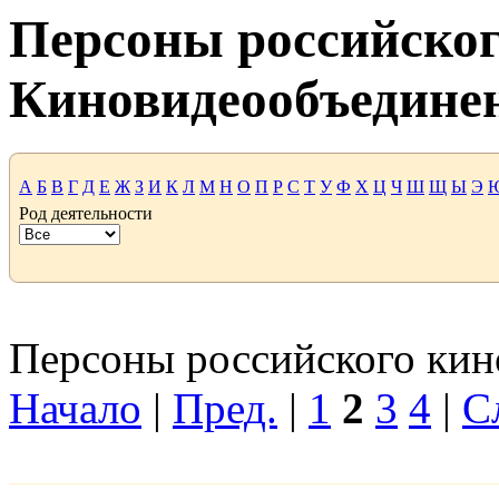
Персоны российског
Киновидеообъедине
А
Б
В
Г
Д
Е
Ж
З
И
К
Л
М
Н
О
П
Р
С
Т
У
Ф
Х
Ц
Ч
Ш
Щ
Ы
Э
Род деятельности
Персоны российского кино
Начало
|
Пред.
|
1
2
3
4
|
С