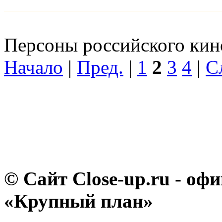
Персоны российского кино
Начало
|
Пред.
|
1
2
3
4
|
С
© Сайт Close-up.ru - о
«Крупный план»