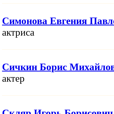
Симонова Евгения Павл
актриса
Сичкин Борис Михайло
актер
Скляр Игорь Борисович