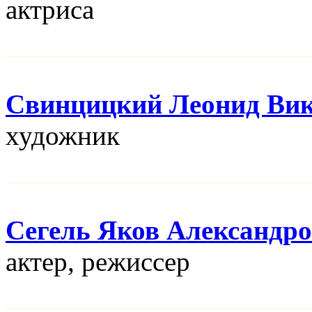
актриса
Свинцицкий Леонид Ви
художник
Сегель Яков Александр
актер, режисcер