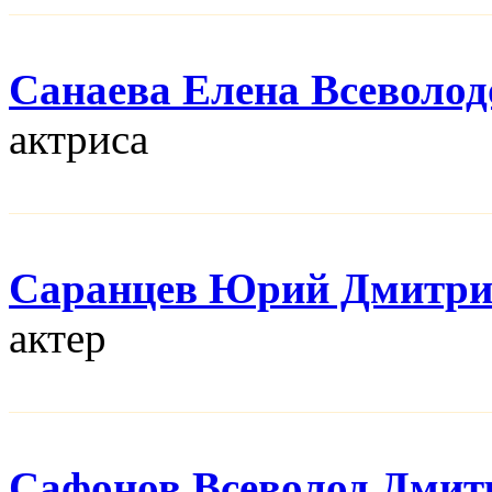
Санаева Елена Всеволод
актриса
Саранцев Юрий Дмитри
актер
Сафонов Всеволод Дмит