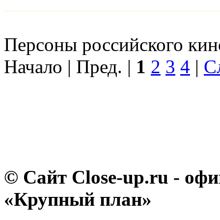
Персоны российского кино
Начало | Пред. |
1
2
3
4
|
С
© Сайт Close-up.ru - о
«Крупный план»