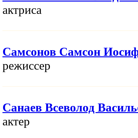
актриса
Самсонов Самсон Иоси
режисcер
Санаев Всеволод Василь
актер