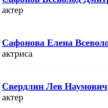
актер
Сафонова Елена Всевол
актриса
Свердлин Лев Наумович
актер