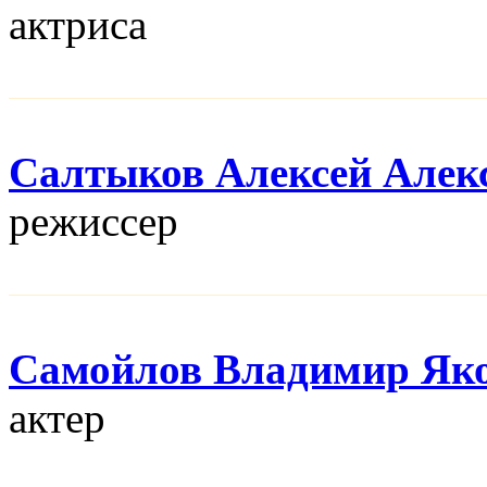
актриса
Салтыков Алексей Алек
режисcер
Самойлов Владимир Як
актер