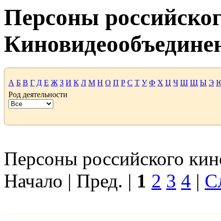
Персоны российског
Киновидеообъедине
А
Б
В
Г
Д
Е
Ж
З
И
К
Л
М
Н
О
П
Р
С
Т
У
Ф
Х
Ц
Ч
Ш
Щ
Ы
Э
Род деятельности
Персоны российского кино
Начало | Пред. |
1
2
3
4
|
С